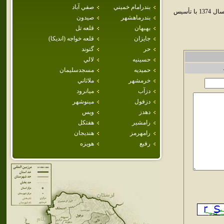
بندرامام خميني
صفي آباد
الوان شهر و بخشي است در استان خوزستان. اين شهر در شهرستان شوش قرار دارد. اين شهر در سال 1374 با تأسيس
بندرماهشهر
صيدون
بهبهان
قلعه تل
جايزان
قلعه خواجه (انديكا)
حر
گتوند
حسينيه
لالي
حميديه
مسجدسليمان
خرمشهر
ملاثاني
دزآب
ميانرود
دزفول
مينوشهر
دهدز
ويس
رامشير
هفتكل
رامهرمز
هنديجان
رفيع
هويزه