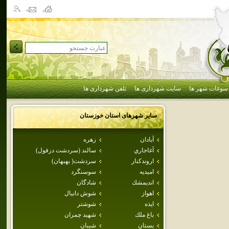
سوغات شهر ها
سایت شهرداری ها
تلفن شهرداری ها
سایر شهرهای استان
خوزستان
آبادان
زهره
آغاجاري
سالند (سردشت دزفول)
اروندكنار
سردشت( بهبهان)
اميديه
سوسنگرد
انديمشك
شادگان
اهواز
شوش دانيال
ايذه
شوشتر
باغ ملك
شهيد چمران
بستان
شيبان