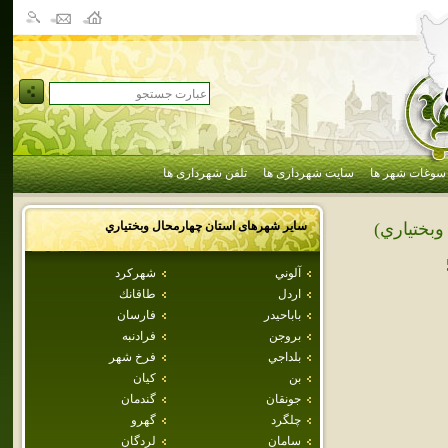
سوغات شهر ها
سایت شهرداری ها
تلفن شهرداری ها
سایر شهرهای استان
چهارمحال وبختياري
وبختياري)
آلوني
شهركرد
اردل
طاقانك
باباحيدر
فارسان
بروجن
فرادنبه
بلداجي
فرخ شهر
بن
كيان
جونقان
گندمان
چلگرد
گهرو
سامان
لردگان