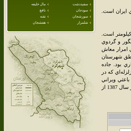
سفيددشت
مال خليفه
 ايران است.
سودجان
نافچ
سورشجان
نقنه
شلمزار
هفشجان
اين شهر تا شهرکرد مرکز استان چهار محال و بختياري 75 کيلومتر است.
نگور و گردوي
ي امرار معاش
ناطق شهرستان
ي بود. جاده
زله‌اي که در
ر رخ داد و باعثي ويراني
کامل اين شهر گشت، موجب شهرت اين شهر شد. بخش ناغان نيز در سال 1387 از