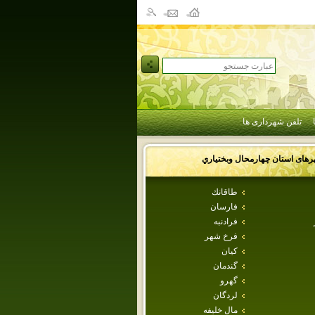
تلفن شهرداری ها
رهای استان
چهارمحال وبختياري
طاقانك
فارسان
فرادنبه
فرخ شهر
كيان
گندمان
گهرو
لردگان
مال خليفه