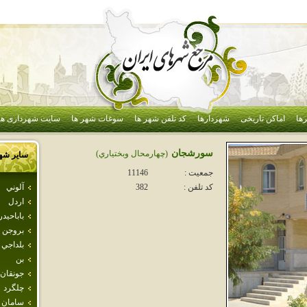
ها
اماکن تاریخی
شهردارها
کد تلفن شهر ها
سوغات شهر ها
سایت شهرداری ها
سورشجان
(چهارمحال وبختياري)
سایر شه
جمعیت :
11146
آلوني
کد تلفن :
382
اردل
باباحيدر
بروجن
بلداجي
بن
جونقان
چلگرد
سامان