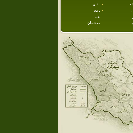
شت
ناغان
نافچ
نقنه
هفشجان