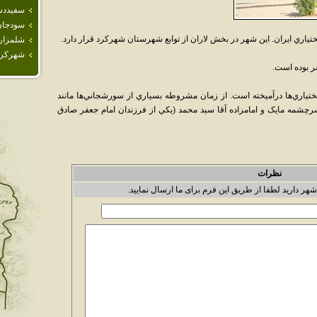
سفيدد
سودجان
اري ايران. اين شهر در بخش لاران از توابع شهرستان شهرکرد قرار دارد.
شلمزار
شهركرد
اري‌ها درآميخته است. از زمان مشروطه بسياري از سورشجاني‌ها مانند
 سرچشمه مايک و امامزاده آقا سيد محمد (يکي از فرزندان امام جعفر صادق
نظرات
شهر دارید لطفا از طریق این فرم برای ما ارسال نمایید.