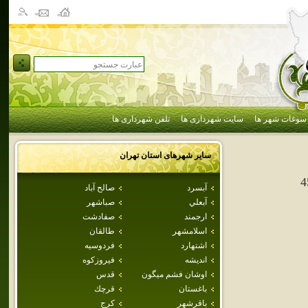
سوغات شهر ها
سایت شهرداری ها
تلفن شهرداری ها
سایر شهرهای استان
تهران
4
آبسرد
صالح آباد
آبعلي
صباشهر
ارجمند
صفادشت
اسلامشهر
طالقان
اشتهارد
فردوسيه
انديشه
فيروزكوه
اوشان فشم ميگون
قدس
باغستان
قرچك
باقرشهر
كرج