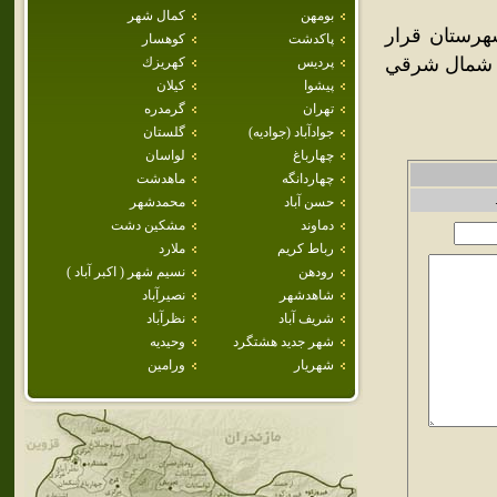
بومهن
كمال شهر
رستان قرار
پاكدشت
كوهسار
ي اين شهر و در شمال شرقي
پرديس
كهريزك
پيشوا
كيلان
تهران
گرمدره
جوادآباد (جواديه)
گلستان
چهارباغ
لواسان
چهاردانگه
ماهدشت
حسن آباد
محمدشهر
دماوند
مشكين دشت
رباط كريم
ملارد
رودهن
نسيم شهر ( اكبر آباد )
شاهدشهر
نصيرآباد
شريف آباد
نظرآباد
شهر جديد هشتگرد
وحيديه
شهريار
ورامين