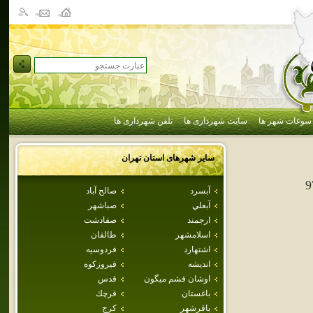
سوغات شهر ها
سایت شهرداری ها
تلفن شهرداری ها
سایر شهرهای استان
تهران
9
آبسرد
صالح آباد
آبعلي
صباشهر
ارجمند
صفادشت
اسلامشهر
طالقان
اشتهارد
فردوسيه
انديشه
فيروزكوه
اوشان فشم ميگون
قدس
باغستان
قرچك
باقرشهر
كرج