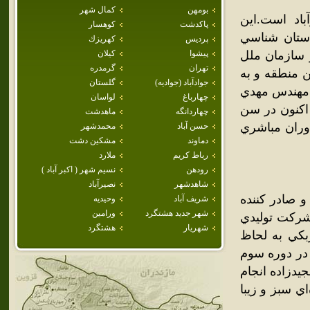
بومهن
كمال شهر
باد است.اين
پاكدشت
كوهسار
ستان شناسي
پرديس
كهريزك
 سازمان ملل
پيشوا
كيلان
تهران
گرمدره
ن منطقه و به
جوادآباد (جواديه)
گلستان
مهندس مهدي
چهارباغ
لواسان
اکنون در سن
چهاردانگه
ماهدشت
دوران مباشري
حسن آباد
محمدشهر
دماوند
مشكين دشت
رباط كريم
ملارد
رودهن
نسيم شهر ( اكبر آباد )
شاهدشهر
نصيرآباد
و صادر کننده
شريف آباد
وحيديه
شهر جديد هشتگرد
ورامين
صول و همينطور منطقه صنعتي سپهر با حضور بيش از 400 شرکت توليدي
شهريار
هشتگرد
بکي به لحاظ
در دوره سوم
يدزاده انجام
ي سبز و زيبا