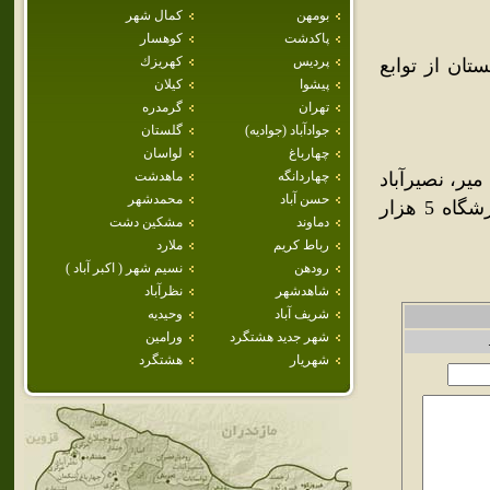
بومهن
كمال شهر
پاكدشت
كوهسار
پرديس
كهريزك
تان از توابع
پيشوا
كيلان
تهران
گرمدره
جوادآباد (جواديه)
گلستان
چهارباغ
لواسان
ير، نصيرآباد
چهاردانگه
ماهدشت
حسن آباد
محمدشهر
به سوي رباط کريم عبور مي‌کند در دست ساخت است.ساخت ورزشگاه 5 هزار
دماوند
مشكين دشت
رباط كريم
ملارد
رودهن
نسيم شهر ( اكبر آباد )
شاهدشهر
نظرآباد
شريف آباد
وحيديه
شهر جديد هشتگرد
ورامين
شهريار
هشتگرد