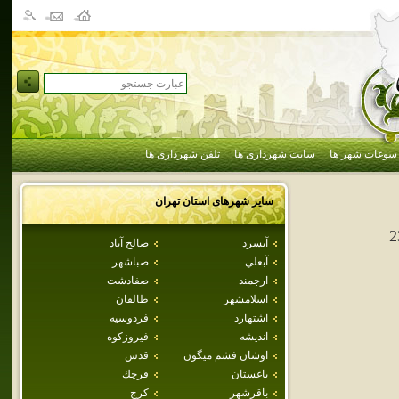
سوغات شهر ها
سایت شهرداری ها
تلفن شهرداری ها
سایر شهرهای استان
تهران
2
آبسرد
صالح آباد
آبعلي
صباشهر
ارجمند
صفادشت
اسلامشهر
طالقان
اشتهارد
فردوسيه
انديشه
فيروزكوه
اوشان فشم ميگون
قدس
باغستان
قرچك
باقرشهر
كرج