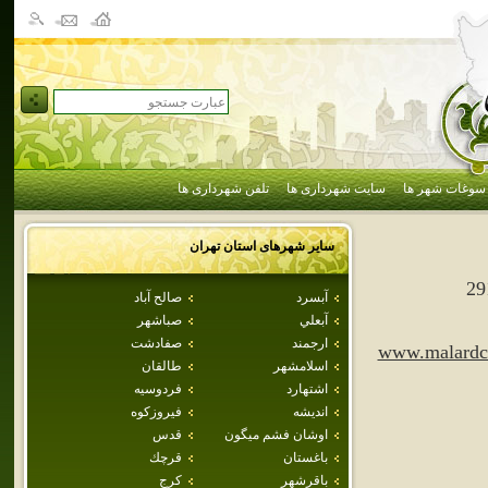
سوغات شهر ها
سایت شهرداری ها
تلفن شهرداری ها
سایر شهرهای استان
تهران
29
آبسرد
صالح آباد
آبعلي
صباشهر
ارجمند
صفادشت
www.malardci
اسلامشهر
طالقان
اشتهارد
فردوسيه
انديشه
فيروزكوه
اوشان فشم ميگون
قدس
باغستان
قرچك
باقرشهر
كرج