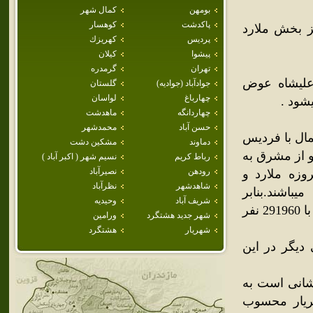
بومهن
كمال شهر
پاكدشت
كوهسار
ز بخش ملارد
پرديس
كهريزك
پيشوا
كيلان
تهران
گرمدره
6 کیلومتری باختر علیشاه عوض
جوادآباد (جواديه)
گلستان
چهارباغ
لواسان
چهاردانگه
ماهدشت
حسن آباد
محمدشهر
مال با فردیس
دماوند
مشكين دشت
 از مشرق به
رباط كريم
نسيم شهر ( اكبر آباد )
رودهن
نصيرآباد
وزه ملارد و
شاهدشهر
نظرآباد
اشند.بنابر
شريف آباد
وحيديه
سرشماری مرکز آمار ایران، جمعیت بخش ملارد در سال ۱۳۸۵ برابر با 291960 نفر
شهر جديد هشتگرد
ورامين
شهريار
هشتگرد
 دیگر در این
انی است به
 شهریار محسوب