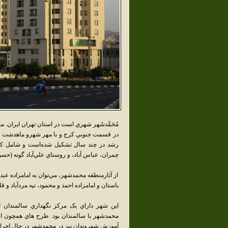
مُحَمَّدشَهر شهري است در استان تهران ايران
در قسمت جنوبي کرج و با مهر شهرو ماهدشت و م
رشد در چند سال تشکيل شده‌است و شامل کوي جعف
چمران، عباس آباد، و روستاي علي‌آباد گونه (حسن
از آثارمنطقه محمدشهر، مي‌توان به امامزاده عبدالله
باستان و امامزاده احمد و محمود، تپه مردآباد و قل
محمدشهر با سالمندان بود. طرح هاي همچون اصل
آموزش شهروندان نيز در محمدشهر در حال اجرا