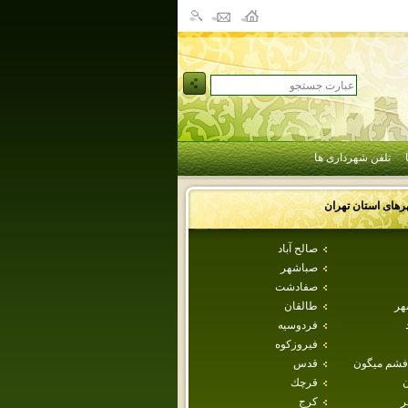
تلفن شهرداری ها
رهای استان
تهران
صالح آباد
صباشهر
صفادشت
هر
طالقان
فردوسيه
فيروزكوه
فشم ميگون
قدس
ن
قرچك
ر
كرج