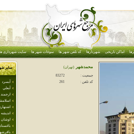
ها
اماکن تاریخی
شهردارها
کد تلفن شهر ها
سوغات شهر ها
سایت شهرداری ها
محمدشهر
(تهران)
سایر شه
جمعیت :
83272
آبسرد
کد تلفن :
261
آبعلي
ارجمند
اسلامش
اشتهارد
انديشه
اوشان 
باغستا
باقرشه