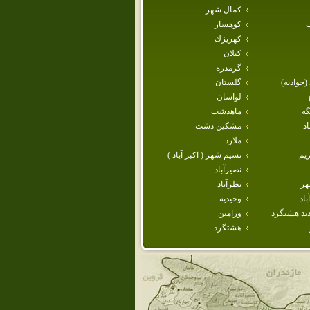
كمال شهر
كوهسار
كهريزك
كيلان
گرمدره
 (جواديه)
گلستان
لواسان
گه
ماهدشت
د
مشكين دشت
ملارد
يم
نسيم شهر ( اكبر آباد )
نصيرآباد
هر
نظرآباد
اد
وحيديه
يد هشتگرد
ورامين
هشتگرد