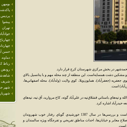
بومهن
پاكدشت
پرديس
پيشوا
تهران
جوادآباد
چهارباغ
چهاردان
حسن آبا
دماوند
رباط كر
. محمدشهر در بخش مرکزي شهرستان کرج قرار دارد.
رودهن
شکين دشت همسايه‌است. اين منطقه از چند محله مهم و با پتانسيل بالاي
شاهدش
ريه (جعفرآباد)، همايون‌ويلا، کوي ولايت (ولدآباد)، محله اصفهاني‌ها،
شريف آب
‌آباد) است.
شهر جد
شهريار
 و تپه‌هاي باستاني قشلاق‌تپه در علي‌آباد گوته، کاخ مرواريد، آق تپه، تپه‌هاي
عه حيدرآباد اشاره کرد.
اين شهر داراي يک مرکز نگهداري سالمندان است و بررسي‌ها در سال 1387 خورشيدي گوياي رفتار خوب شهروندان
اح معابر و خيابان‌ها، احداث مناطق تفريحي و تفرجگاه ويژه سالمندان و
 است.