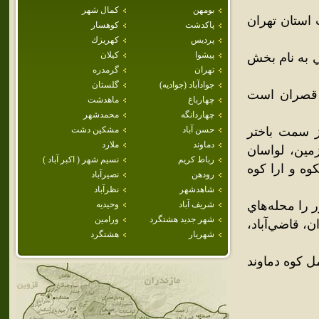
بومهن
كمال شهر
استان تهران
پاكدشت
كوهسار
پرديس
كهريزك
پيشوا
كيلان
10,5 نفر (آمار سال 1383) در بخشي به نام بخش
تهران
گرمدره
جوادآباد (جواديه)
گلستان
 قصران است
چهارباغ
ماهدشت
چهاردانگه
محمدشهر
ز سمت باختر
حسن آباد
مشكين دشت
دماوند
ملارد
مين، لواسان
رباط كريم
نسيم شهر ( اكبر آباد )
وه و ارا کوه
رودهن
نصيرآباد
شاهدشهر
نظرآباد
 را محله‌هاي
شريف آباد
وحيديه
شهر جديد هشتگرد
ورامين
ن، قاضي‌آباد،
شهريار
هشتگرد
ل کوه دماوند