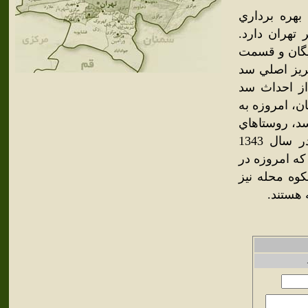
اسان سد لَتيان قرار دارد که در سال 1346 به بهره برداري
تهران دارد.
ايگان و قسمت
ريز اصلي سد
از احداث سد
ان، امروزه به
سد، روستاهاي
آبادي وجود داشته که دولت با قيمت خوبي زمين‌هاي اهالي را در سال 1343
که امروزه در
کوه محله نيز
 هستند.