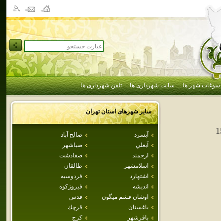
سوغات شهر ها
سایت شهرداری ها
تلفن شهرداری ها
سایر شهرهای استان
تهران
1
آبسرد
صالح آباد
آبعلي
صباشهر
ارجمند
صفادشت
اسلامشهر
طالقان
اشتهارد
فردوسيه
انديشه
فيروزكوه
اوشان فشم ميگون
قدس
باغستان
قرچك
باقرشهر
كرج