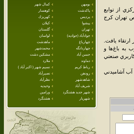
بومهن
كمال شهر
زي از توابع
پاكدشت
كوهسار
در کيلومتر 22 جاده مخصوص تهران کرج
پرديس
كهريزك
پيشوا
كيلان
تهران
گلستان
جوادآباد (جواديه)
لواسان
 شهر ارتقاء يافت.
چهارباغ
ماهدشت
 به باغ‌ها و
چهاردانگه
محمدشهر
حسن آباد
مشكين دشت
اربري صنعتي
دماوند
ملارد
رباط كريم
نسيم شهر ( اكبر آباد )
 آب آشاميدني
رودهن
نصيرآباد
شاهدشهر
نظرآباد
شريف آباد
وحيديه
شهر جديد هشتگرد
ورامين
شهريار
هشتگرد