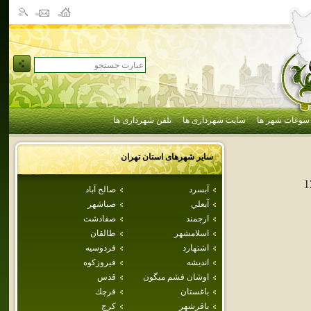
سوغات شهر ها
سایت شهرداری ها
تلفن شهرداری ها
سایر شهرهای استان
تهران
1
آبسرد
صالح آباد
آبعلي
صباشهر
ارجمند
صفادشت
اسلامشهر
طالقان
اشتهارد
فردوسيه
انديشه
فيروزكوه
اوشان فشم ميگون
قدس
باغستان
قرچك
باقرشهر
كرج