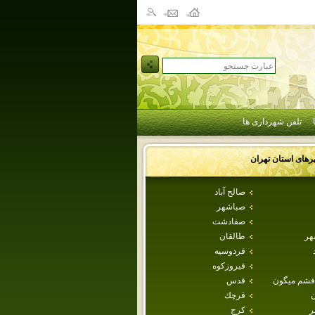
تلفن شهرداری ها
رهای استان
تهران
صالح آباد
صباشهر
صفادشت
هر
طالقان
فردوسيه
فيروزكوه
فشم ميگون
قدس
ن
قرچك
ر
كرج