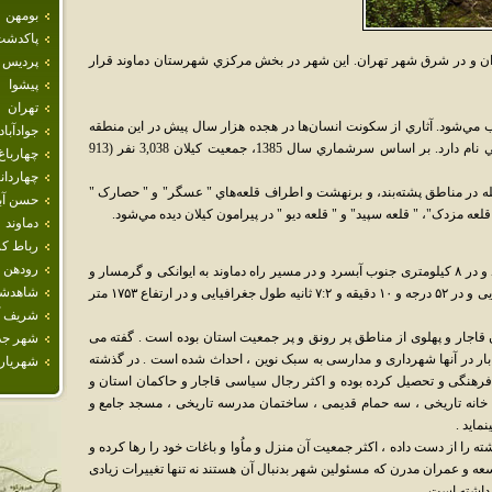
بومهن
پاكدشت
ان و در شرق شهر تهران. اين شهر در بخش مرکزي شهرستان دماوند قرار
پرديس
پيشوا
تهران
ب مي‌شود. آثاري از سکونت انسان‌ها در هجده هزار سال پيش در اين منطقه
جوادآباد
يافت شده است.کوه نزديک اين شهر کوه درعلي نام دارد. بر اساس سرشماري سال 1385، جمعيت کيلان 3,038 نفر (913
چهارباغ
چهاردان
مله در مناطق پشته‌بند، و برنهشت و اطراف قلعه‌هاي " عسگر" و " حصارک "
حسن آبا
 قلعه مزدک"، " قلعه سپيد" و " قلعه ديو " در پيرامون کيلان ديده مي‌شود.
دماوند
رباط كر
رودهن
شهر کیلان در ۲۶ کیلومتری جنوب شرقی دماوند و در ۸ کیلومتری جنوب آبسرد و در مسیر راه دماوند به ایوانکی و گرمسار و
شاهدش
در ۳۵ درجه و۳۲ دقیقه و ۵۸:۷ ثانیه عرض جغرافیایی و در ۵۲ درجه و ۱۰ دقیقه و ۷:۲ ثانیه طول جغرافیایی و در ارتفاع ۱۷۵۳ متر
شريف آب
ن قاجار و پهلوی از مناطق پر رونق و پر جمعیت استان بوده است . گفته می
شهر جد
ار در آنها شهرداری و مدارسی به سبک نوین ، احداث شده است . در گذشته
شهريار
 فرهنگی و تحصیل کرده بوده و اکثر رجال سیاسی قاجار و حاکمان استان و
ا خانه تاریخی ، سه حمام قدیمی ، ساختمان مدرسه تاریخی ، مسجد جامع و
ماید .
 را از دست داده ، اکثر جمعیت آن منزل و ماُوا و باغات خود را رها کرده و
سعه و عمران مدرن که مسئولین شهر بدنبال آن هستند نه تنها تغییرات زیادی
 داشته است .