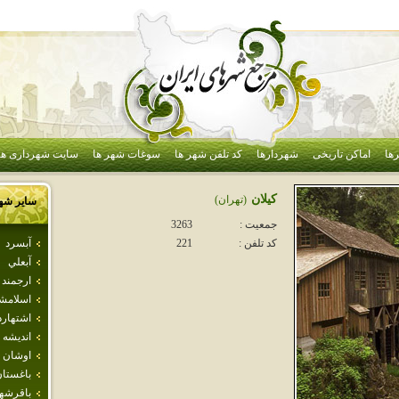
ها
اماکن تاریخی
شهردارها
کد تلفن شهر ها
سوغات شهر ها
سایت شهرداری ها
كيلان
(تهران)
سایر شه
جمعیت :
3263
آبسرد
کد تلفن :
221
آبعلي
ارجمند
اسلامش
اشتهارد
انديشه
اوشان 
باغستا
باقرشه