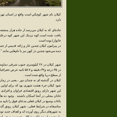
کيلان نام شهر کوچکي است واقع در استان تهر
دارد.
جاده‌اي که به کيلان مي‌رسد از جاده هراز منشع
خانوار) بوده است.
در پيرامون کيلان چندين غار و زاغه قديمي از ج
ديده مي‌شود.چندين دژ کهن نيز با نام‌هايي مانند "
از سطح دریا واقع شده است .
کیلان در گذشته ای نه چندان دور ، یعنی در زما
شود کیلان جزء هشت شهری بود که برای اولین ب
این شهر دارای رونق اقتصادی فراوان و افرادی
خانان محلی در آنجا اسکان داشتند . وجود ده ه
باغات وسیع در کیلان فعلی مدعای فوق را تایید مین
متاسفانه در شرایط فعلی ، شهر کیلان رونق گذشته
به شهرهای دیگر روی آورده اند و اهداف جدید تو
را بوجود نیاورده بلکه مشکلاتی جدید نیز به همراه