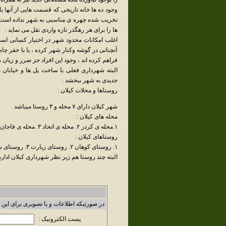
وجود ده ها خانه تاریخی که قسمت هایی از آنها ی
تخریب شده چهره ی مناسبی به شهر نداده است . 
ها را برای هر رهگذر تازه واردی نقل می نماید .
اغلب امکانات محدود شهر در اختیار کسانی است
آنچنانی در گوشه وکنار شهر کرده ، یا با حفر
فراهم کرده اند ، وجود این افراد جز ضرر و زیان 
البته شهرداری فعلی با ساخت پل ها و خیابان ه
جدیدی به شهر ببخشد .
روستاها و محلات کیلان :
شهر کیلان دارای ۷ محله و ۳ روستا میباشد .
محله های کیلان :
۱.محله ی کردر ۲. محله ی اتحاد ۳. محله ی فاجان ۴. محله ی چال باغ ۵. محله ی سر آ سیاب ۶. کیلان ۷. شهرک امام خمینی .
روستاهای کیلان :
۱. روستای کوهان ۲. روستای زیارت ۳. روستای ساران .
البته چند روستا هم زیر نظر شهرداری کیلان اداره م
در صورتیکه اطلاعات و یا تصویری برای این 
پست الکترونیک :