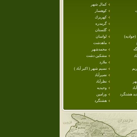
كمال شهر
كوهسار
كهريزك
گرمدره
گلستان
 (جواديه)
لواسان
ماهدشت
گه
محمدشهر
د
مشكين دشت
ملارد
يم
نسيم شهر ( اكبر آباد )
نصيرآباد
هر
نظرآباد
اد
وحيديه
يد هشتگرد
ورامين
هشتگرد