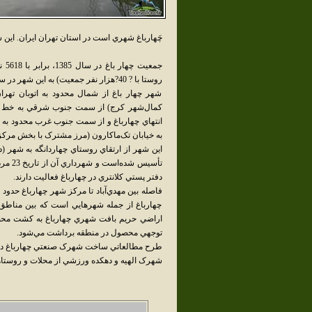
چَهارباغ شهري است در استان تهران ايران. اين ش
جمع
روستا با ? 40?هزار نفر جمعيت) به اين شهر در سال 1387 و مهاجرپذيري جمعيت آن به حدود 65 هزار نفر رسيد.
شهر چهار باغ از شمال محدود به اتوبان تهر
کمال‌شهر کرج) از سمت جنوب شرقي به خط را
انتهاي چهارباغ و از سمت جنوب غرب محدود به
به خيابان تک‌ماکارون (مرز مشترک با بخش مرکز
دفتر پستي کلانتري در چهارباغ فعاليت دارند.
چهارباغ از جمله شهرهايي است که بين مناطق 
اراضي حريم بافت شهري چهارباغ به کشت محصو
توجهي محصول در منطقه برداشت مي‌شود.
طرح مطالعاتي ساخت شهرک صنعتي چهارباغ در زميني به مساحت ? 800
شهرک الهيه و دهکده ورزشي از محلات و روستاه