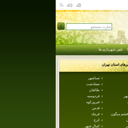
تلفن شهرداری ها
رهای استان
تهران
صباشهر
صفادشت
طالقان
هر
فردوسيه
فيروزكوه
قدس
فشم ميگون
قرچك
ن
كرج
ر
كمال شهر