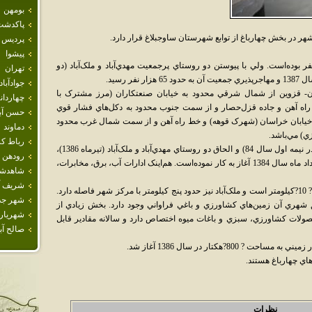
بومهن
پاكدشت
هر در بخش چهارباغ از توابع شهرستان ساوجبلاغ قرار دارد.
پرديس
پيشوا
يت چهار باغ در سال 1385، برابر با 5618 نفر بوده‌است. ولي با پيوستن دو روستاي پرجمعيت مهدي‌آباد و ملک‌آباد (دو
تهران
جوادآباد
ان- قزوين از شمال شرقي محدود به خيابان صنعتکاران (مرز مشترک با
چهاردان
ه آهن و جاده قزل‌حصار و از سمت جنوب محدود به دکل‌هاي فشار قوي
حسن آبا
 خيابان خراسان (شهرک قوهه) و خط راه آهن و از سمت شمال غرب محدود
دماوند
ي) مي‌باشد.
رباط كر
اين شهر از ارتقاي روستاي چهاردانگه به شهر (در نيمه اول سال 84) و الحاق دو روستاي مهدي‌آباد و ملک‌آباد (تيرماه 1386)،
رودهن
تأسيس شده‌است و شهرداري آن از تاريخ 23 مرداد ماه سال 1384 آغاز به کار نموده‌است. هم‌اينک ادارات آب، برق، مخابرات،
شاهدش
شريف آب
فاصله بين مهدي‌آباد تا مرکز شهر چهارباغ حدود ? 10?کيلومتر است و ملک‌آباد نيز حدود پنج کيلومتر با مرکز شهر فاصله دارد.
شهر جد
شهري آن زمين‌هاي کشاورزي و باغي فراواني وجود دارد. بخش زيادي از
شهريار
لات کشاورزي، سبزي و باغات ميوه اختصاص دارد و سالانه مقادير قابل
صالح آبا
?هکتار در سال 1386 آغاز شد.
اي چهارباغ هستند.
نظرات