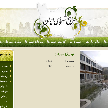
ها
اماکن تاریخی
شهردارها
کد تلفن شهر ها
سوغات شهر ها
سایت شهرداری ها
چهارباغ
(تهران)
سایر شه
جمعیت :
5618
آبسرد
کد تلفن :
262
آبعلي
ارجمند
اسلامش
اشتهارد
انديشه
اوشان 
باغستا
باقرشه