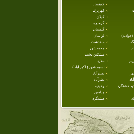
كوهسار
كهريزك
كيلان
گرمدره
گلستان
 (جواديه)
لواسان
گه
ماهدشت
د
محمدشهر
مشكين دشت
يم
ملارد
نسيم شهر ( اكبر آباد )
هر
نصيرآباد
اد
نظرآباد
يد هشتگرد
وحيديه
ورامين
د
هشتگرد