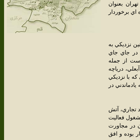
ران بعنوان
اي برخوردار
ين نزديکي به
در جاي جاي
است از جمله
علي، درياچه
 که با نزديکي
يادماندني در
د تجاري، آتش
مشغول فعاليت
ن در مجاورت
ت ‌است. اين پارک فناوري در فاز اول 20 هکتار بوده و افق