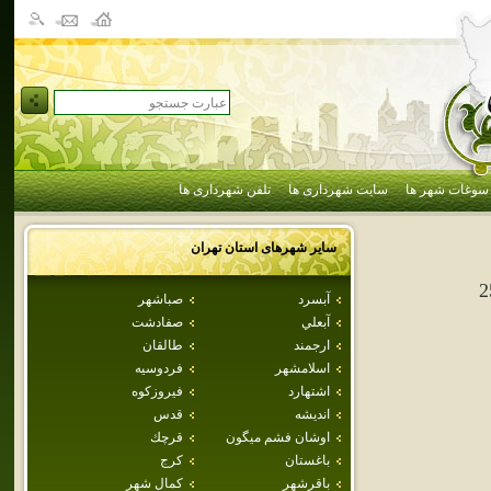
سوغات شهر ها
سایت شهرداری ها
تلفن شهرداری ها
سایر شهرهای استان
تهران
2
آبسرد
صباشهر
آبعلي
صفادشت
ارجمند
طالقان
اسلامشهر
فردوسيه
اشتهارد
فيروزكوه
انديشه
قدس
اوشان فشم ميگون
قرچك
باغستان
كرج
باقرشهر
كمال شهر