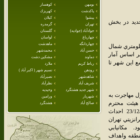
بومهن
كوهسار
پاكدشت
كهريزك
پيشوا
كيلان
جديد در بخش
تهران
گرمدره
جوادآباد (جواديه)
گلستان
چهارباغ
لواسان
چهاردانگه
ماهدشت
 شهرهاي جديد استان تهران است که در فاصله 20 کيلومتري شمال
حسن آباد
محمدشهر
ر اساس آمار
دماوند
مشكين دشت
 طرح جامع اين شهر تا
رباط كريم
ملارد
رودهن
نسيم شهر ( اكبر آباد )
شاهدشهر
نصيرآباد
شريف آباد
نظرآباد
شهر جديد هشتگرد
وحيديه
ل مهاجرت به
شهريار
ورامين
اي بزرگ،‌ بويژه تهران براساس مصوبه مورخ 20/12/1364 هيئت محترم
صالح آباد
هشتگرد
وزيران اتخاذگرديد وبرهمين اساس هيئت وزيران درتاريخ 23/12/1368 احداث
جاده ترانزيتي تهران
. مكانيابي
نطقه واهداف