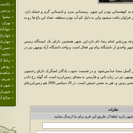
پاكدشت
پرديس
ه به كوهستاني بودن اين شهر، زمستاني سرد و تابستاني گرم و خشك دارد.
پيشوا
راوان يافت ميشود ولي به دليل كم آب بودن منطقه، تعداد اين باغ ها رو به
تهران
جوادآباد
چهارباغ
 ورزشي امام رضا نام دارد.اين شهر همچنين داراي يک ايستگاه زميني
چهاردان
ر واحدي از دانشگاه پيام نور فعال است و واحد دانشگاه آزاد بومهن نيز در
حسن آبا
دماوند
رباط كر
رودهن
ز گسل مشا جدا مي‌شود. و در قسمت جنوب پادگان لشگرک داراي رخنمون
شاهدش
مهن نيز در زبان تاتي و فارسي به معناي زمين‌لرزه است که گواه رخ دادن
شريف آب
زمين‌لرزه‌ها در قديم در اين ناحيه است. بوم به معني زمين و -هن به معني جنبش است. در 20 دسامبر 2006 هم زمين‌لرزه‌اي
شهر جد
شهريار
صالح آبا
نظرات
شهر دارید لطفا از طریق این فرم برای ما ارسال نمایید.