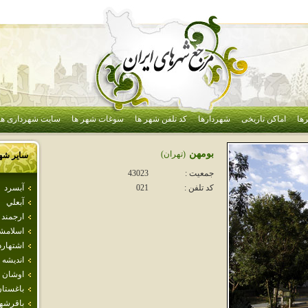
ها
اماکن تاریخی
شهردارها
کد تلفن شهر ها
سوغات شهر ها
سایت شهرداری ها
بومهن
(تهران)
سایر شه
جمعیت :
43023
آبسرد
کد تلفن :
021
آبعلي
ارجمند
اسلامش
اشتهارد
انديشه
اوشان 
باغستا
باقرشه