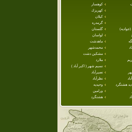
كوهسار
كهريزك
كيلان
گرمدره
 (جواديه)
گلستان
لواسان
گه
ماهدشت
د
محمدشهر
مشكين دشت
يم
ملارد
نسيم شهر ( اكبر آباد )
هر
نصيرآباد
اد
نظرآباد
يد هشتگرد
وحيديه
ورامين
د
هشتگرد