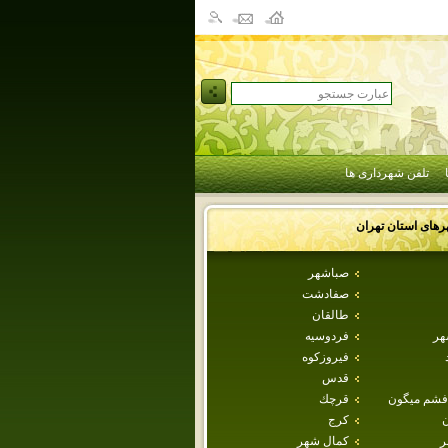
تلفن شهرداری ها
رهای استان
تهران
صباشهر
صفادشت
طالقان
هر
فردوسيه
فيروزكوه
قدس
فشم ميگون
قرچك
ن
كرج
ر
كمال شهر