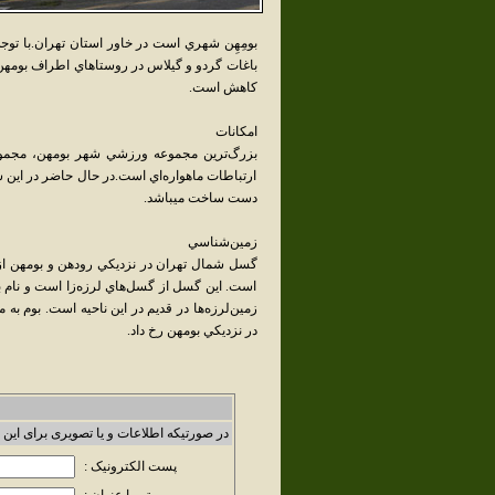
بومِهِن شهري است در خاور استان تهران.با توج
باغات گردو و گيلاس در روستاهاي اطراف بومهن ف
كاهش است.
امکانات
بزرگ‌ترين مجموعه ورزشي شهر بومهن، مجموعه
ارتباطات ماهواره‌اي است.در حال حاضر در اين شه
دست ساخت ميباشد.
زمين‌شناسي
گسل شمال تهران در نزديکي رودهن و بومهن ا
است. اين گسل از گسل‌هاي لرزه‌زا است و نام بو
در نزديکي بومهن رخ داد.
در صورتیکه اطلاعات و یا تصویری برای این 
پست الکترونیک :