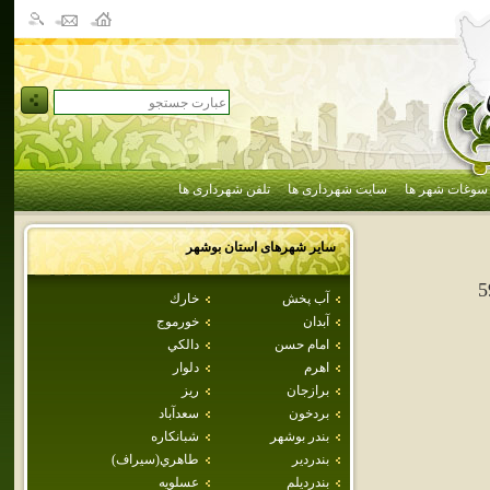
سوغات شهر ها
سایت شهرداری ها
تلفن شهرداری ها
سایر شهرهای استان
بوشهر
5
آب پخش
خارك
آبدان
خورموج
امام حسن
دالكي
اهرم
دلوار
برازجان
ريز
بردخون
سعدآباد
بندر بوشهر
شبانكاره
بندردير
طاهري(سيراف)
بندرديلم
عسلويه