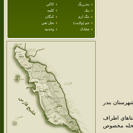
بندرريگ
كاكي
بنك
كلمه
تنگ ارم
كنگان
جم (ولايت)
نخل تقي
چغادك
وحدتيه
 در بخش مرکزي شهرستان بندر
تاهاي اطراف
 محله مخصوص