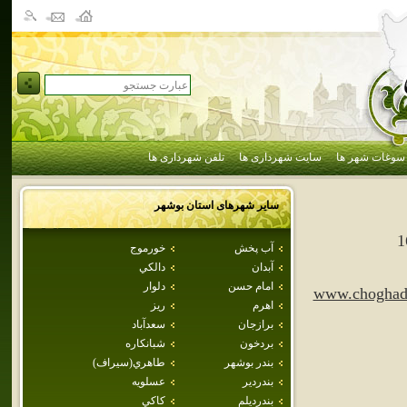
سوغات شهر ها
سایت شهرداری ها
تلفن شهرداری ها
سایر شهرهای استان
بوشهر
1
آب پخش
خورموج
آبدان
دالكي
امام حسن
دلوار
www.choghada
اهرم
ريز
برازجان
سعدآباد
بردخون
شبانكاره
بندر بوشهر
طاهري(سيراف)
بندردير
عسلويه
بندرديلم
كاكي