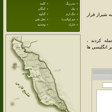
بندرريگ
كلمه
بنك
كنگان
 شيراز قرار
تنگ ارم
گناوه
جم (ولايت)
نخل تقي
خارك
وحدتيه
له کردند ،
ر انگليسي ها