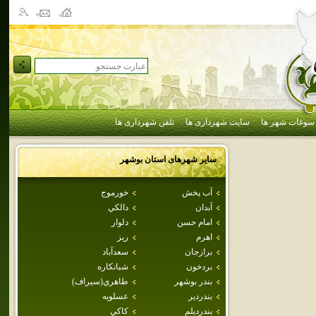
سوغات شهر ها
سایت شهرداری ها
تلفن شهرداری ها
سایر شهرهای استان
بوشهر
آب پخش
خورموج
آبدان
دالكي
امام حسن
دلوار
اهرم
ريز
برازجان
سعدآباد
بردخون
شبانكاره
بندر بوشهر
طاهري(سيراف)
بندردير
عسلويه
بندرديلم
كاكي