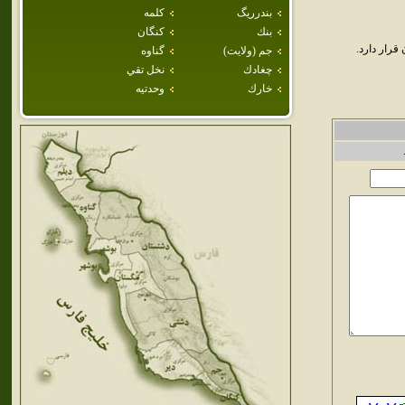
بندرريگ
كلمه
بنك
كنگان
رار دارد.
جم (ولايت)
گناوه
چغادك
نخل تقي
خارك
وحدتيه