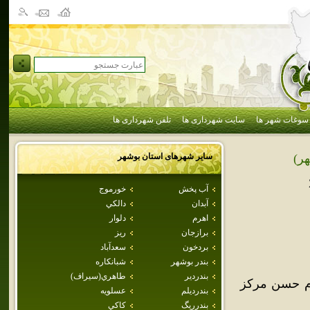
سوغات شهر ها
سایت شهرداری ها
تلفن شهرداری ها
سایر شهرهای استان
بوشهر
ر)
آب پخش
خورموج
آبدان
دالكي
اهرم
دلوار
برازجان
ريز
بردخون
سعدآباد
بندر بوشهر
شبانكاره
بندردير
طاهري(سيراف)
م حسن مرکز
بندرديلم
عسلويه
بندرريگ
كاكي