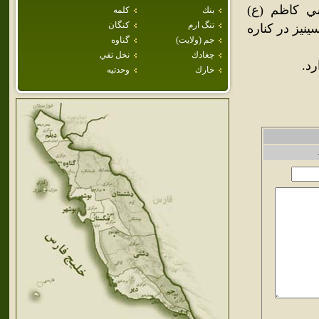
ي كاظم (ع)
بنك
كلمه
تنگ ارم
كنگان
ينيز در کناره
جم (ولايت)
گناوه
چغادك
نخل تقي
رد.
خارك
وحدتيه