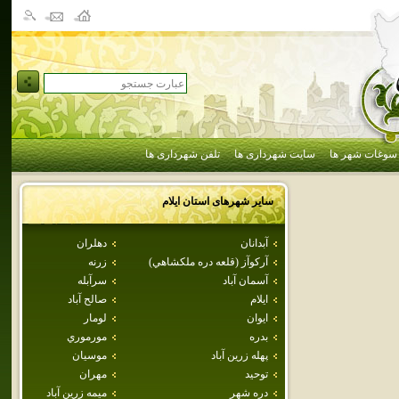
سوغات شهر ها
سایت شهرداری ها
تلفن شهرداری ها
سایر شهرهای استان
ايلام
آبدانان
دهلران
آركوآز (قلعه دره ملكشاهي)
زرنه
آسمان آباد
سرآبله
ايلام
صالح آباد
ايوان
لومار
بدره
مورموري
پهله زرين آباد
موسيان
توحيد
مهران
دره شهر
ميمه زرين آباد