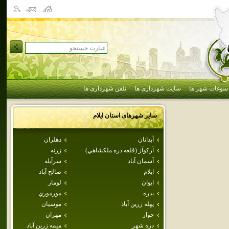
سوغات شهر ها
سایت شهرداری ها
تلفن شهرداری ها
سایر شهرهای استان
ايلام
آبدانان
دهلران
آركوآز (قلعه دره ملكشاهي)
زرنه
آسمان آباد
سرآبله
ايلام
صالح آباد
ايوان
لومار
بدره
مورموري
پهله زرين آباد
موسيان
چوار
مهران
دره شهر
ميمه زرين آباد