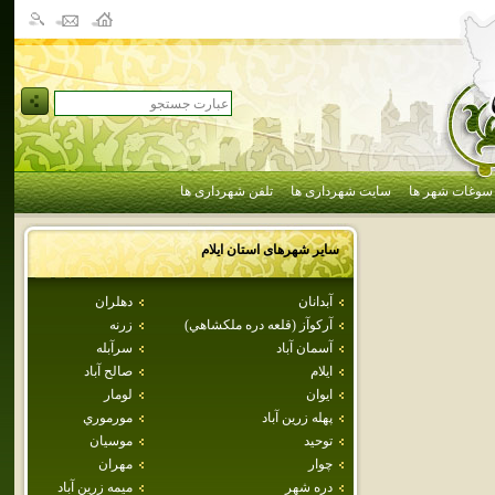
سوغات شهر ها
سایت شهرداری ها
تلفن شهرداری ها
سایر شهرهای استان
ايلام
آبدانان
دهلران
آركوآز (قلعه دره ملكشاهي)
زرنه
آسمان آباد
سرآبله
ايلام
صالح آباد
ايوان
لومار
پهله زرين آباد
مورموري
توحيد
موسيان
چوار
مهران
دره شهر
ميمه زرين آباد