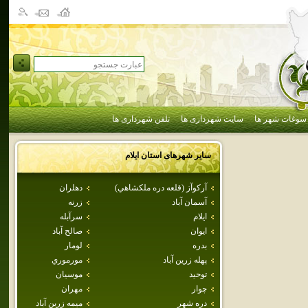
سوغات شهر ها
سایت شهرداری ها
تلفن شهرداری ها
سایر شهرهای استان
ايلام
آركوآز (قلعه دره ملكشاهي)
دهلران
آسمان آباد
زرنه
ايلام
سرآبله
ايوان
صالح آباد
بدره
لومار
پهله زرين آباد
مورموري
توحيد
موسيان
چوار
مهران
دره شهر
ميمه زرين آباد