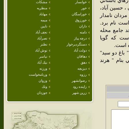
رهاي باستاني
خوانسار
مشكات
، حسين آباد،
خور
منظريه
خوراسگان
مهاباد
مردان نامدار
خورزوق
ميمه
است نام برد.
داران
نايين
د جامع محله
دامنه
نجف آباد
است که گويا
درچه پياز
نصرآباد
ه است.
دستگردبرخوار
نطنز
دولت آباد
نوش آباد
 باغ دو سيد"
دهاقان
نياسر
 بنام " هرند
دهق
نيك آباد
ديزيچه
ورزنه
رزوه
ورنامخواست
رضوانشهر
وزوان
زاينده رود
ونك
زرين شهر
جوزدان