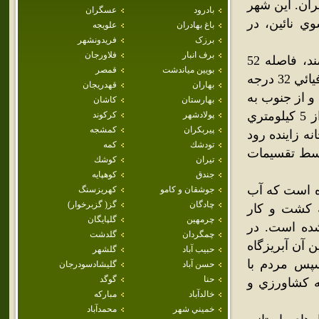
ان. اين شهر
بادرود
عسگران
اصفهان بسوي نائين، در
باغ بهادران
علويجه
برزک
فريدونشهر
برف انبار
فلاورجان
اين روستاي بزرگ که مردم آن خوش مي‌دارند که آن را شهر بنامند، فاصله 52
بويين مياندشت
قمصر
درجه و26 دقيقه طول جغرافيايي از نصف النهار گرينويچ وپهناي جغرافيائي 32 درجه
بهاران
قهدريجان
 دشت و از جنوب به
بهارستان
كاشان
رودخانه زاينده رود مي‌رسد و راه آهن سراسري اصفهان ، کرمان از 5 کيلومتري
پولادشهر
كركوند
پيربكران
كمشجه
ل آن ورودخانه زاينده رود
تودشك
كمه
د.اين شهر در سال 1372 هـ.ش توسط تقسيمات
تيران
كوشك
جندق
كوهپايه
ده است که آب
جوشقان و كامو
كهريزسنگ
چادگان
گز( گزبرخوار)
ه کشت و کار
چرمهين
گلپايگان
ده است. در
چمگردان
گلدشت
 آن آبريزگاه
حبيب آباد
گلشهر
سپس مردم با
حسن آباد
گليشادسودرجان
حنا
گوگد
ه کشاورزي و
خالدآباد
مباركه
خميني شهر
محمدآباد