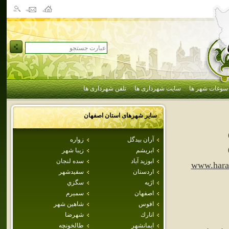
سوغات شهر ها
سایت شهرداری ها
تلفن شهرداری ها
سایر شهرهای استان
اصفهان
آران بيدگل
زواره
ابريشم
زيبا شهر
ابوزيد آباد
سده لنجان
www.hara
اردستان
سفيدشهر
اژيه
سگزي
اصفهان
سميرم
افوس
شاهين شهر
انارك
شهرضا
ايمانشهر
طالخونچه