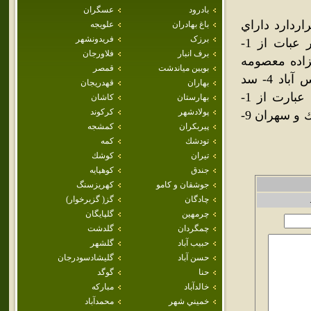
بادرود
عسگران
تري شهرستان قراردارد داراي
باغ بهادران
علويجه
برزک
فريدونشهر
آب و هواي معتدل كوهستاني مي باشد از جاهاي ديدني اين شهر عبات از 1-
برف انبار
فلاورجان
17 كيلومتري جاده ونك به سميرم 2- امامزاده معصومه
بويين مياندشت
قمصر
خاتون در 2 كيلومتري غرب شهر 3- چشمه ناز ونك و منطقه شمس آباد 4- سد
بهاران
قهدريجان
كمانه 5- مناطق ديدني ديگر كه شامل مناطق كشاورزي مي باشد عبارت از 1-
بهارستان
كاشان
پولادشهر
كركوند
عقدك 2- سرتنگ 4- چمه 5- نخودان 6- حنا علي شاه 7- جسور 8- مندك و سهران 9-
پيربكران
كمشجه
تودشك
كمه
تيران
كوشك
جندق
كوهپايه
جوشقان و كامو
كهريزسنگ
چادگان
گز( گزبرخوار)
چرمهين
گلپايگان
چمگردان
گلدشت
حبيب آباد
گلشهر
حسن آباد
گليشادسودرجان
حنا
گوگد
خالدآباد
مباركه
خميني شهر
محمدآباد