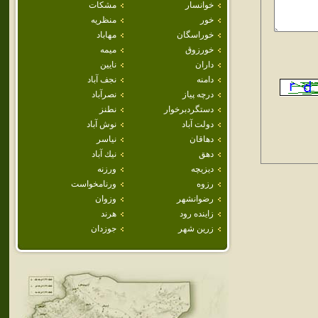
خوانسار
مشكات
خور
منظريه
خوراسگان
مهاباد
خورزوق
ميمه
داران
نايين
دامنه
نجف آباد
درچه پياز
نصرآباد
دستگردبرخوار
نطنز
دولت آباد
نوش آباد
دهاقان
نياسر
دهق
نيك آباد
ديزيچه
ورزنه
رزوه
ورنامخواست
رضوانشهر
وزوان
زاينده رود
هرند
زرين شهر
جوزدان