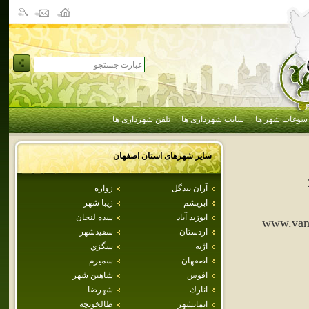
سوغات شهر ها
سایت شهرداری ها
تلفن شهرداری ها
سایر شهرهای استان
اصفهان
آران بيدگل
زواره
ابريشم
زيبا شهر
ابوزيد آباد
سده لنجان
www.vana
اردستان
سفيدشهر
اژيه
سگزي
اصفهان
سميرم
افوس
شاهين شهر
انارك
شهرضا
ايمانشهر
طالخونچه