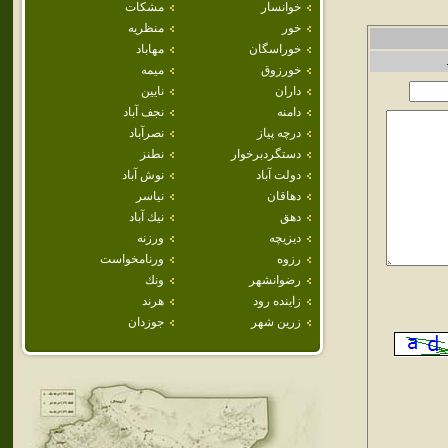
خوانسار
مشكات
خور
منظريه
خوراسگان
مهاباد
خورزوق
ميمه
داران
نايين
دامنه
نجف آباد
درچه پياز
نصرآباد
دستگردبرخوار
نطنز
دولت آباد
نوش آباد
دهاقان
نياسر
دهق
نيك آباد
ديزيچه
ورزنه
رزوه
ورنامخواست
رضوانشهر
ونك
زاينده رود
هرند
زرين شهر
جوزدان