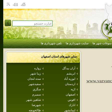
سوغات شهر ها
سایت شهرداری ها
تلفن شهرداری ها
سایر شهرهای استان
اصفهان
آران بيدگل
زواره
ابريشم
زيبا شهر
ابوزيد آباد
سده لنجان
www.vazvanci
اردستان
سفيدشهر
اژيه
سگزي
اصفهان
سميرم
افوس
شاهين شهر
انارك
شهرضا
ايمانشهر
طالخونچه