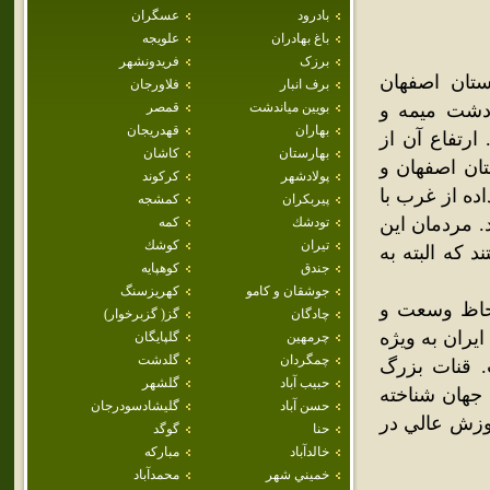
بادرود
عسگران
باغ بهادران
علويجه
برزک
فريدونشهر
تان اصفهان
برف انبار
فلاورجان
ر ميان دشت ميمه و
بويين مياندشت
قمصر
بهاران
قهدريجان
ارتفاع آن از
بهارستان
كاشان
ط استان اصفهان و
پولادشهر
كركوند
ده از غرب با
پيربكران
كمشجه
. مردمان اين
تودشك
كمه
تيران
كوشك
که البته به
جندق
كوهپايه
جوشقان و كامو
كهريزسنگ
لحاظ وسعت و
چادگان
گز( گزبرخوار)
يران به ويژه
چرمهين
گلپايگان
چمگردان
گلدشت
. قنات بزرگ
حبيب آباد
گلشهر
 جهان شناخته
حسن آباد
گليشادسودرجان
موزش عالي در
حنا
گوگد
خالدآباد
مباركه
خميني شهر
محمدآباد