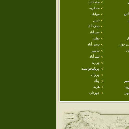
مشكات
منظريه
ان
مهاباد
نايين
نجف آباد
نصرآباد
ز
نطنز
برخوار
نوش آباد
اد
نياسر
نيك آباد
ورزنه
ورنامخواست
وزوان
هر
ونك
ود
هرند
هر
جوزدان