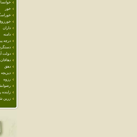
خوانسار
خور
خوراسگ
خورزوق
داران
دامنه
درچه پيا
دستگرد
دولت آب
دهاقان
دهق
ديزيچه
رزوه
رضوانش
زاينده ر
زرين ش