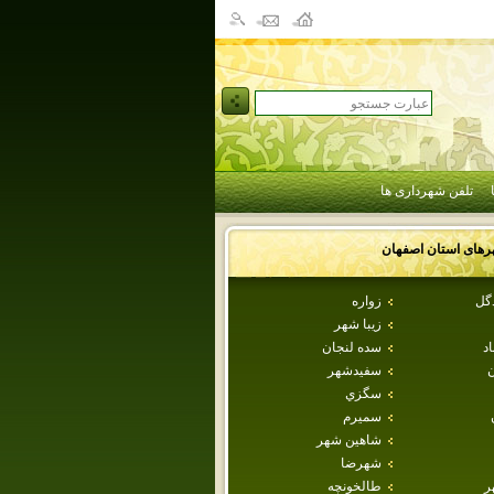
تلفن شهرداری ها
رهای استان
اصفهان
دگل
زواره
زيبا شهر
اد
سده لنجان
ن
سفيدشهر
سگزي
سميرم
شاهين شهر
شهرضا
ر
طالخونچه