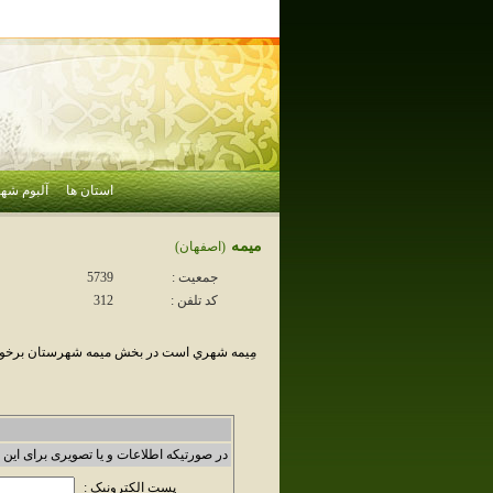
استان ها
آلبوم شهر
ميمه
(اصفهان)
جمعیت :
5739
کد تلفن :
312
مِيمه شهري است در بخش ميمه شهرستان برخوار 
در صورتیکه اطلاعات و یا تصویری برای این 
پست الکترونیک :