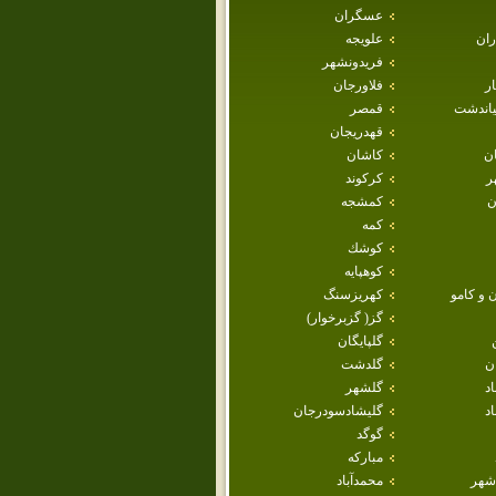
عسگران
ران
علويجه
فريدونشهر
ار
فلاورجان
ياندشت
قمصر
قهدريجان
ان
كاشان
ر
كركوند
ن
كمشجه
كمه
كوشك
كوهپايه
 و كامو
كهريزسنگ
گز( گزبرخوار)
گلپايگان
ن
گلدشت
اد
گلشهر
د
گليشادسودرجان
گوگد
مباركه
شهر
محمدآباد