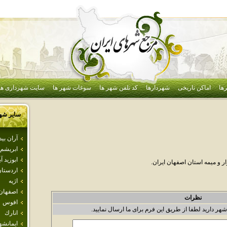
ها
اماکن تاریخی
شهردارها
کد تلفن شهر ها
سوغات شهر ها
سایت شهرداری ها
سایر شه
آران بي
ابريشم
ابوزيد آب
و ميمه استان اصفهان ايران.
اردستا
اژيه
اصفهان
نظرات
افوس
شهر دارید لطفا از طریق این فرم برای ما ارسال نمایید.
انارك
ايمانشه