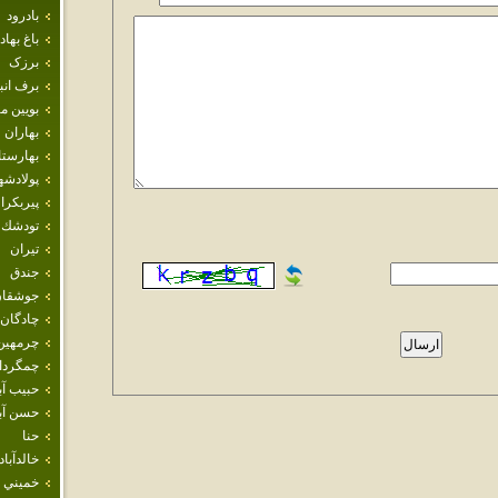
بادرود
باغ بهاد
برزک
برف انب
بويين م
بهاران
بهارست
پولادشه
پيربكرا
تودشك
تيران
جندق
جوشقان
چادگان
چرمهين
چمگردا
حبيب آب
حسن آبا
حنا
خالدآباد
خميني 