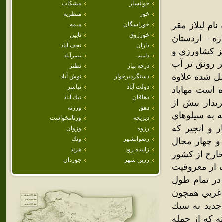
خوانسار
مشكات
خور
منظريه
ام ليلاز مقر
خوراسگان
ميمه
خورزوق
نايين
ره – اردستان
داران
نجف آباد
ز كشاورزي و
دامنه
نصرآباد
ر رونق تر آب
درچه پياز
نطنز
ل شده علاوه
دستگردبرخوار
نوش آباد
دولت آباد
نياسر
 است مهاباد
دهاقان
نيك آباد
دار بيش از
دهق
ورزنه
 به سيلوهاي
ديزيچه
ورنامخواست
 و انجير كه
رزوه
وزوان
رضوانشهر
ونك
و چهار محال
زاينده رود
هرند
خارج از كشور
زرين شهر
جوزدان
از معروفيت
در تمام طول
ي غربي همچون
ديد به سبك
 كه از جمله