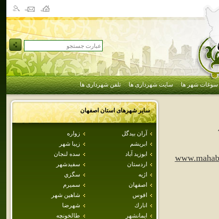
سوغات شهر ها
سایت شهرداری ها
تلفن شهرداری ها
سایر شهرهای استان
اصفهان
آران بيدگل
زواره
ابريشم
زيبا شهر
ابوزيد آباد
سده لنجان
www.mahaba
اردستان
سفيدشهر
اژيه
سگزي
اصفهان
سميرم
افوس
شاهين شهر
انارك
شهرضا
ايمانشهر
طالخونچه