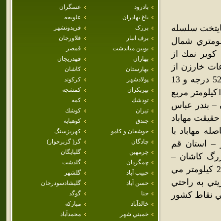
بادرود
عسگران
باغ بهادران
علويجه
پايتخت سلسله
برزک
فريدونشهر
برف انبار
فلاورجان
ال و فاصله 130 كيلومتري شهر اصفهان و 22 كيلومتري شمال
بويين مياندشت
قمصر
وير نمك از
بهاران
قهدريجان
ات خارزن از
بهارستان
كاشان
رشته كوههاي زاگرس واز شرق به شهر زواره در طول جغرافيائي 52 درجه و 13
پولادشهر
كركوند
پيربكران
كمشجه
دقيقه و در عرض جغرافيائي 33درجه و 33 دقيقه و مساحت آن5/ 1437كيلومتر مربع
تودشك
كمه
 – بندر عباس
تيران
كوشك
حقيقت مهاباد
جندق
كوهپايه
له مهاباد با
جوشقان و كامو
كهريزسنگ
چادگان
گز( گزبرخوار)
مي باشد . شهر اصفهان 130كيلومتر – استان قم
چرمهين
گلپايگان
رهاي بزرگ كاشان –
چمگردان
گلدشت
نطنز – اردستان – نائين – اصفهان و همچنين فاصله آن تا تهران 280 كيلومتر مي
حبيب آباد
گلشهر
يتي به راحتي
حسن آباد
گليشادسودرجان
صي نقاط كشور
حنا
گوگد
خالدآباد
مباركه
خميني شهر
محمدآباد