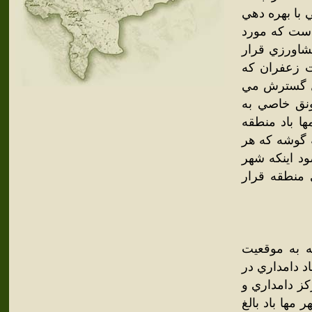
ش از 40 هكتار از اراضي با بهره دهي
است كه مورد
شاورزي قرار
 زعفران كه
ال گسترش مي
ونق خاصي به
 باد منطقه
گوشه كه هر
ود اينكه شهر
منطقه قرار
ه به موقعيت
 دامداري در
كز دامداري و
مها باد بالغ