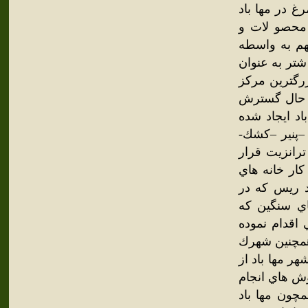
غ در مها باد
 محصو لات و
هم به واسطه
شتر به عنوان
زرگترين مركز
ر حال گسترش
د ايجاد شده
پنير –كشك-
ترانزيت قرار
كار خانه هاي
 ريس كه در
ي سنگين كه
 اقدام نموده
همچنين شهرك
هر مها باد از
وش هاي انجام
چون مها باد