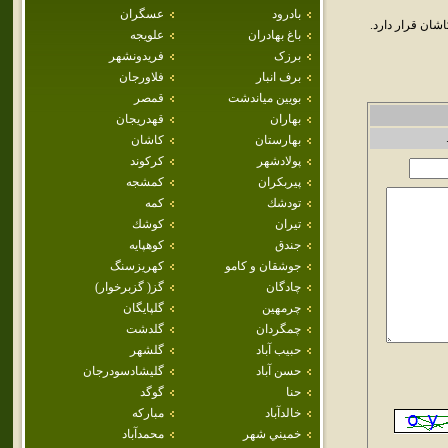
بادرود
عسگران
ان قرار دارد.
باغ بهادران
علويجه
برزک
فريدونشهر
برف انبار
فلاورجان
بويين مياندشت
قمصر
بهاران
قهدريجان
بهارستان
كاشان
پولادشهر
كركوند
پيربكران
كمشجه
تودشك
كمه
تيران
كوشك
جندق
كوهپايه
جوشقان و كامو
كهريزسنگ
چادگان
گز( گزبرخوار)
چرمهين
گلپايگان
چمگردان
گلدشت
حبيب آباد
گلشهر
حسن آباد
گليشادسودرجان
حنا
گوگد
خالدآباد
مباركه
خميني شهر
محمدآباد