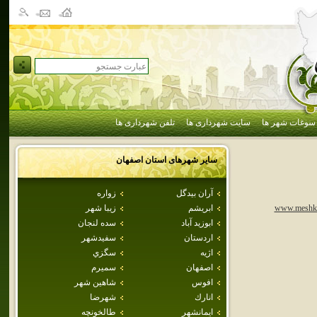
سوغات شهر ها
سایت شهرداری ها
تلفن شهرداری ها
سایر شهرهای استان
اصفهان
آران بيدگل
زواره
ابريشم
زيبا شهر
www.meshkat
ابوزيد آباد
سده لنجان
اردستان
سفيدشهر
اژيه
سگزي
اصفهان
سميرم
افوس
شاهين شهر
انارك
شهرضا
ايمانشهر
طالخونچه