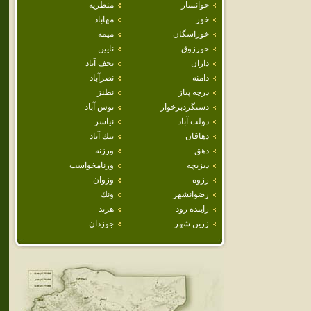
خوانسار
منظريه
خور
مهاباد
خوراسگان
ميمه
خورزوق
نايين
داران
نجف آباد
دامنه
نصرآباد
درچه پياز
نطنز
دستگردبرخوار
نوش آباد
دولت آباد
نياسر
دهاقان
نيك آباد
دهق
ورزنه
ديزيچه
ورنامخواست
رزوه
وزوان
رضوانشهر
ونك
زاينده رود
هرند
زرين شهر
جوزدان