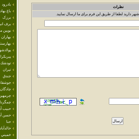
بادرود
نظرات
باغ بهاد
شهر دارید لطفا از طریق این فرم برای ما ارسال نمایید.
برزک
برف انب
بويين م
بهاران
بهارست
پولادشه
پيربكرا
تودشك
تيران
جندق
جوشقان
چادگان
چرمهين
چمگردا
حبيب آب
حسن آبا
حنا
خالدآباد
خميني 