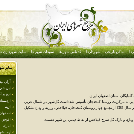
ها
اماکن تاریخی
شهردارها
کد تلفن شهر ها
سوغات شهر ها
سایت شهرداری ها
سایر شه
آران بي
ابريشم
ابوزيد آب
ايگان استان اصفهان ايران.
اردستا
اهايي به مرکزيت روستا کنجدجان تأسيس شده‌است.گل‌شهر در شمال غربي
اژيه
استان اصفهان واقع شده و با جمعيت 9966 نفر در سال 1381 از تجميع چهار روستاي کنجدجان، فيلاخص، ورزنه و وداغ تشکيل
اصفهان
افوس
وداغ، و پارک گل سرخ فيلاخص از نقاط ديدني اين شهر هستند.
انارك
ايمانشه