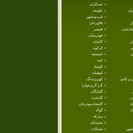
عسگران
ران
علويجه
فريدونشهر
ار
فلاورجان
ياندشت
قمصر
قهدريجان
ان
كاشان
ر
كركوند
ن
كمشجه
كمه
كوشك
كوهپايه
 و كامو
كهريزسنگ
گز( گزبرخوار)
گلپايگان
ن
گلدشت
اد
گليشادسودرجان
د
گوگد
مباركه
محمدآباد
شهر
مشكات