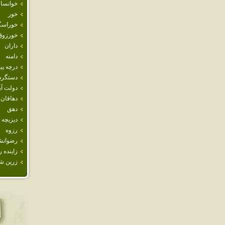
خوانسار
خور
خوراسگ
خورزوق
داران
دامنه
درچه پيا
دستگرد
دولت آب
دهاقان
دهق
ديزيچه
رزوه
رضوانش
زاينده ر
زرين ش