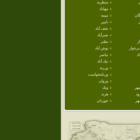
منظريه
مهاباد
ان
ميمه
نايين
نجف آباد
نصرآباد
ز
نطنز
برخوار
نوش آباد
اد
نياسر
نيك آباد
ورزنه
ورنامخواست
وزوان
هر
ونك
ود
هرند
هر
جوزدان