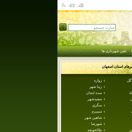
تلفن شهرداری ها
رهای استان
اصفهان
دگل
زواره
زيبا شهر
اد
سده لنجان
ن
سفيدشهر
سگزي
سميرم
شاهين شهر
شهرضا
ر
طالخونچه