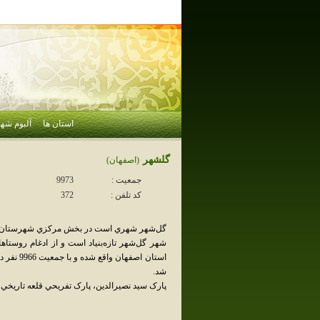
استان ها
آلبوم شهر
گلشهر
(اصفهان)
جمعیت :
9973
کد تلفن :
372
گل‌شهر شهري است در بخش مرکزي شهرستان گلپ
شهر گل‌شهر تازه‌بنياد است و از ادغام روست
شد.
پارک سيد نصيرالدين، پارک تفريحي قلعه تاريخي 