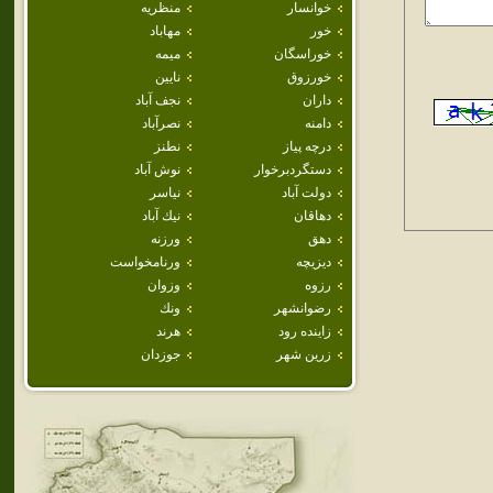
خوانسار
منظريه
خور
مهاباد
خوراسگان
ميمه
خورزوق
نايين
داران
نجف آباد
دامنه
نصرآباد
درچه پياز
نطنز
دستگردبرخوار
نوش آباد
دولت آباد
نياسر
دهاقان
نيك آباد
دهق
ورزنه
ديزيچه
ورنامخواست
رزوه
وزوان
رضوانشهر
ونك
زاينده رود
هرند
زرين شهر
جوزدان