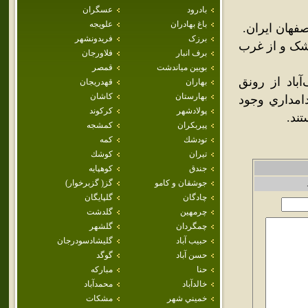
بادرود
عسگران
باغ بهادران
علويجه
فهان ايران.
برزک
فريدونشهر
وشک و از غرب
برف انبار
فلاورجان
بويين مياندشت
قمصر
باد از رونق
بهاران
قهدريجان
بهارستان
كاشان
امداري وجود
پولادشهر
كركوند
ند.
پيربكران
كمشجه
تودشك
كمه
تيران
كوشك
جندق
كوهپايه
جوشقان و كامو
گز( گزبرخوار)
چادگان
گلپايگان
چرمهين
گلدشت
چمگردان
گلشهر
حبيب آباد
گليشادسودرجان
حسن آباد
گوگد
حنا
مباركه
خالدآباد
محمدآباد
خميني شهر
مشكات