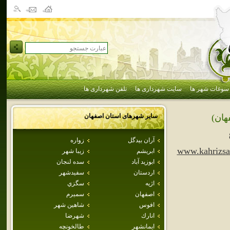
سوغات شهر ها
سایت شهرداری ها
تلفن شهرداری ها
سایر شهرهای استان
اصفهان
هان)
آران بيدگل
زواره
www.kahrizsa
ابريشم
زيبا شهر
ابوزيد آباد
سده لنجان
اردستان
سفيدشهر
اژيه
سگزي
اصفهان
سميرم
افوس
شاهين شهر
انارك
شهرضا
ايمانشهر
طالخونچه