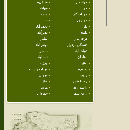
خوانسار
منظريه
خور
مهاباد
خوراسگان
ميمه
خورزوق
نايين
داران
نجف آباد
دامنه
نصرآباد
درچه پياز
نطنز
دستگردبرخوار
نوش آباد
دولت آباد
نياسر
دهاقان
نيك آباد
دهق
ورزنه
ديزيچه
ورنامخواست
رزوه
وزوان
رضوانشهر
ونك
زاينده رود
هرند
زرين شهر
جوزدان