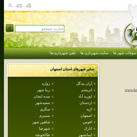
سوغات شهر ها
سایت شهرداری ها
تلفن شهرداری ها
سایر شهرهای استان
اصفهان
آران بيدگل
زواره
ابريشم
زيبا شهر
www.koo
ابوزيد آباد
سده لنجان
اردستان
سفيدشهر
اژيه
سگزي
اصفهان
سميرم
افوس
شاهين شهر
انارك
شهرضا
ايمانشهر
طالخونچه