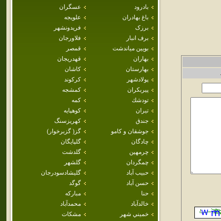
بادرود
عسگران
باغ بهادران
علويجه
برزک
فريدونشهر
برف انبار
فلاورجان
بويين مياندشت
قمصر
بهاران
قهدريجان
بهارستان
كاشان
پولادشهر
كركوند
پيربكران
كمشجه
تودشك
كمه
تيران
كوهپايه
جندق
كهريزسنگ
جوشقان و كامو
گز( گزبرخوار)
چادگان
گلپايگان
چرمهين
گلدشت
چمگردان
گلشهر
حبيب آباد
گليشادسودرجان
حسن آباد
گوگد
حنا
مباركه
خالدآباد
محمدآباد
خميني شهر
مشكات