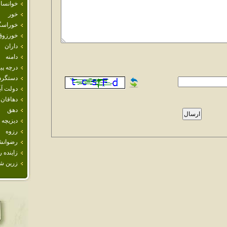
خوانسار
خور
خوراسگ
خورزوق
داران
دامنه
درچه پيا
دستگرد
دولت آب
دهاقان
دهق
ديزيچه
رزوه
رضوانش
زاينده ر
زرين ش