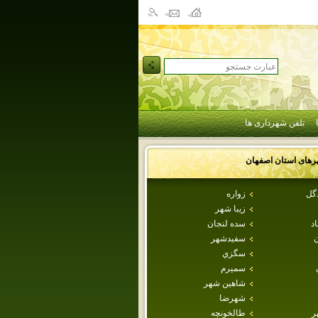
تلفن شهرداری ها
رهای استان
اصفهان
دگل
زواره
زيبا شهر
اد
سده لنجان
ن
سفيدشهر
سگزي
سميرم
شاهين شهر
شهرضا
ر
طالخونچه