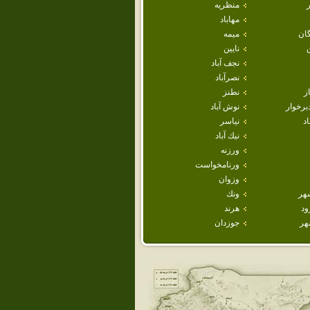
منظريه
مهاباد
ان
ميمه
نايين
نجف آباد
نصرآباد
ز
نطنز
برخوار
نوش آباد
اد
نياسر
نيك آباد
ورزنه
ورنامخواست
وزوان
هر
ونك
ود
هرند
هر
جوزدان