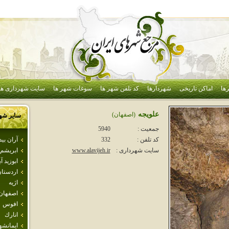
ها
اماکن تاریخی
شهردارها
کد تلفن شهر ها
سوغات شهر ها
سایت شهرداری ها
علويجه
(اصفهان)
سایر شه
جمعیت :
5940
آران بي
کد تلفن :
332
ابريشم
سایت شهرداری :
www.alavijeh.ir
ابوزيد آب
اردستا
اژيه
اصفهان
افوس
انارك
ايمانشه