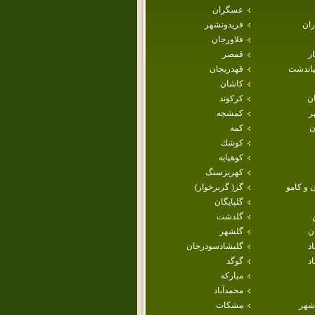
عسگران
ران
فريدونشهر
فلاورجان
ار
قمصر
ياندشت
قهدريجان
كاشان
ان
كركوند
ر
كمشجه
ن
كمه
كوشك
كوهپايه
كهريزسنگ
 و كامو
گز( گزبرخوار)
گلپايگان
گلدشت
ن
گلشهر
اد
گليشادسودرجان
د
گوگد
مباركه
محمدآباد
شهر
مشكات