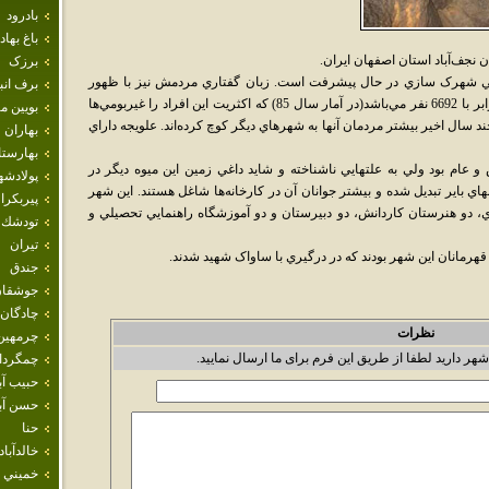
بادرود
باغ بهاد
ف‌آباد استان اصفهان ايران.
برزک
ي شهرک سازي در حال پيشرفت است. زبان گفتاري مردمش نيز با ظهور
برف انب
نسل جديد رو به انقراض است. داراي جمعيتي برابر با 6692 نفر مي‌باشد(در آمار سال 85) که اکثريت اين افراد را غيربومي‌ها
بويين م
سال اخير بيشتر مردمان آنها به شهرهاي ديگر کوچ کرده‌اند. علويجه داراي
بهاران
بهارست
و عام بود ولي به علتهايي ناشناخته و شايد داغي زمين اين ميوه ديگر در
پولادشه
هاي باير تبديل شده و بيشتر جوانان آن در کارخانه‌ها شاغل هستند. اين شهر
پيربكرا
دي، دو هنرستان کاردانش، دو دبيرستان و دو آموزشگاه راهنمايي تحصيلي و
تودشك
تيران
رمانان اين شهر بودند که در درگيري با ساواک شهيد شدند.
جندق
جوشقان
چادگان
نظرات
چرمهين
شهر دارید لطفا از طریق این فرم برای ما ارسال نمایید.
چمگردا
حبيب آب
حسن آبا
حنا
خالدآباد
خميني 