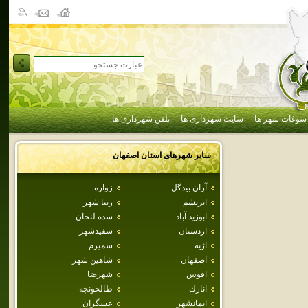
سوغات شهر ها
سایت شهرداری ها
تلفن شهرداری ها
سایر شهرهای استان
اصفهان
آران بيدگل
زواره
ابريشم
زيبا شهر
ابوزيد آباد
سده لنجان
اردستان
سفيدشهر
اژيه
سميرم
اصفهان
شاهين شهر
افوس
شهرضا
انارك
طالخونچه
ايمانشهر
عسگران