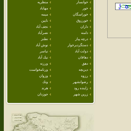
خوانسار
منظريه
خور
مهاباد
خوراسگان
ميمه
خورزوق
نايين
داران
نجف آباد
دامنه
نصرآباد
درچه پياز
نطنز
دستگردبرخوار
نوش آباد
دولت آباد
نياسر
دهاقان
نيك آباد
دهق
ورزنه
ديزيچه
ورنامخواست
رزوه
وزوان
رضوانشهر
ونك
زاينده رود
هرند
زرين شهر
جوزدان