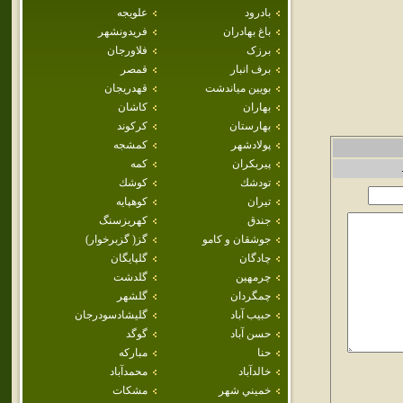
بادرود
علويجه
باغ بهادران
فريدونشهر
برزک
فلاورجان
برف انبار
قمصر
بويين مياندشت
قهدريجان
بهاران
كاشان
بهارستان
كركوند
پولادشهر
كمشجه
پيربكران
كمه
تودشك
كوشك
تيران
كوهپايه
جندق
كهريزسنگ
جوشقان و كامو
گز( گزبرخوار)
چادگان
گلپايگان
چرمهين
گلدشت
چمگردان
گلشهر
حبيب آباد
گليشادسودرجان
حسن آباد
گوگد
حنا
مباركه
خالدآباد
محمدآباد
خميني شهر
مشكات