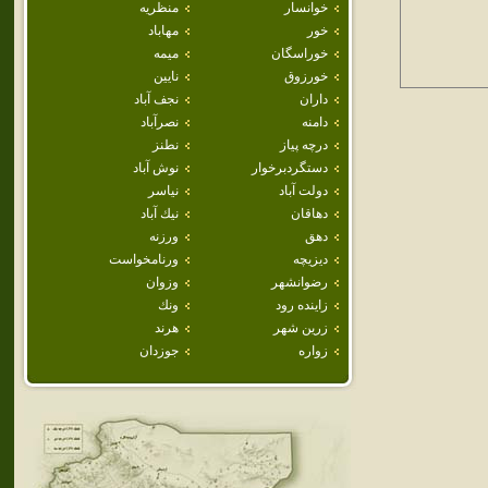
خوانسار
منظريه
خور
مهاباد
خوراسگان
ميمه
خورزوق
نايين
داران
نجف آباد
دامنه
نصرآباد
درچه پياز
نطنز
دستگردبرخوار
نوش آباد
دولت آباد
نياسر
دهاقان
نيك آباد
دهق
ورزنه
ديزيچه
ورنامخواست
رضوانشهر
وزوان
زاينده رود
ونك
زرين شهر
هرند
زواره
جوزدان