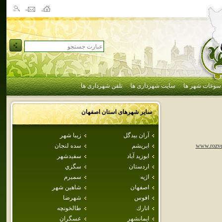
سوغات شهر ها
سایت شهرداری ها
تلفن شهرداری ها
سایر شهرهای استان
اصفهان
آران بيدگل
زيبا شهر
ابريشم
سده لنجان
www.rozveh
ابوزيد آباد
سفيدشهر
اردستان
سگزي
اژيه
سميرم
اصفهان
شاهين شهر
افوس
شهرضا
انارك
طالخونچه
ايمانشهر
عسگران