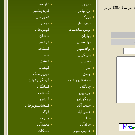
بادرود
علويجه
رزوه شهري است در استان اصفهان. اين شهر در بخش مرکزي شهرستان چادگان قرار دارد و جمعيت آن در سال 1385 برابر
باغ بهادران
فريدونشهر
برزک
فلاورجان
برف انبار
قمصر
بويين مياندشت
قهدريجان
بهاران
كاشان
بهارستان
كركوند
پولادشهر
كمشجه
پيربكران
كمه
تودشك
كوشك
تيران
كوهپايه
جندق
كهريزسنگ
جوشقان و كامو
گز( گزبرخوار)
چادگان
گلپايگان
چرمهين
گلدشت
چمگردان
گلشهر
حبيب آباد
گليشادسودرجان
حسن آباد
گوگد
حنا
مباركه
خالدآباد
محمدآباد
خميني شهر
مشكات