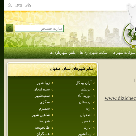
سوغات شهر ها
سایت شهرداری ها
تلفن شهرداری ها
سایر شهرهای استان
اصفهان
1
آران بيدگل
زيبا شهر
ابريشم
سده لنجان
ابوزيد آباد
سفيدشهر
www.dizicheci
اردستان
سگزي
اژيه
سميرم
اصفهان
شاهين شهر
افوس
شهرضا
انارك
طالخونچه
ايمانشهر
عسگران