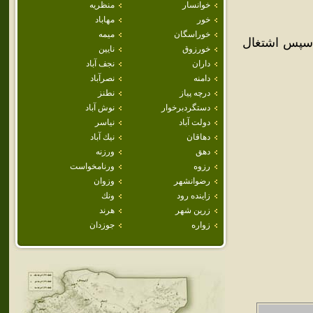
خوانسار
منظريه
خور
مهاباد
خوراسگان
ميمه
 سپس اشتغال
خورزوق
نايين
داران
نجف آباد
دامنه
نصرآباد
درچه پياز
نطنز
دستگردبرخوار
نوش آباد
دولت آباد
نياسر
دهاقان
نيك آباد
دهق
ورزنه
رزوه
ورنامخواست
رضوانشهر
وزوان
زاينده رود
ونك
زرين شهر
هرند
زواره
جوزدان