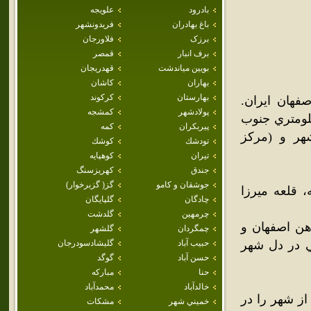
بادرود
علويجه
باغ بهادران
فريدونشهر
برزک
فلاورجان
برف انبار
قمصر
بويين مياندشت
قهدريجان
بهاران
كاشان
بهارستان
كركوند
هان ايران.
پولادشهر
كمشجه
يلومتري شمال شهر مبارکه (مرکز شهرستان)، 35 کيلومتري جنوب
پيربكران
كمه
ي شرق زرين‌شهر و (مرکز
تودشك
كوشك
تيران
كوهپايه
جندق
كهريزسنگ
جوشقان و كامو
گز( گزبرخوار)
، وينچه، قلعه ميرزا
چادگان
گلپايگان
چرمهين
گلدشت
هن اصفهان و
چمگردان
گلشهر
ي در دل شهر
حبيب آباد
گليشادسودرجان
حسن آباد
گوگد
حنا
مباركه
خالدآباد
محمدآباد
ز شهر را در
خميني شهر
مشكات