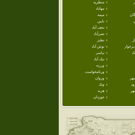
منظريه
مهاباد
ان
ميمه
نايين
نجف آباد
نصرآباد
ز
نطنز
برخوار
نوش آباد
اد
نياسر
نيك آباد
ورزنه
ورنامخواست
هر
وزوان
ود
ونك
هر
هرند
جوزدان