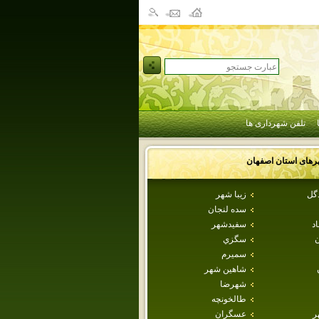
تلفن شهرداری ها
رهای استان
اصفهان
دگل
زيبا شهر
سده لنجان
اد
سفيدشهر
ن
سگزي
سميرم
شاهين شهر
شهرضا
طالخونچه
ر
عسگران