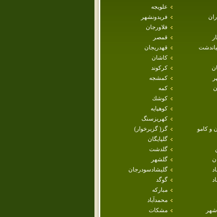
علويجه
ران
فريدونشهر
فلاورجان
ار
قمصر
ياندشت
قهدريجان
كاشان
ان
كركوند
ر
كمشجه
ن
كمه
كوشك
كوهپايه
كهريزسنگ
 و كامو
گز( گزبرخوار)
گلپايگان
گلدشت
ن
گلشهر
اد
گليشادسودرجان
د
گوگد
مباركه
محمدآباد
شهر
مشكات