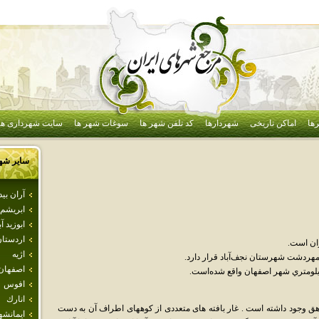
ها
اماکن تاریخی
شهردارها
کد تلفن شهر ها
سوغات شهر ها
سایت شهرداری ها
سایر شه
آران بي
ابريشم
ابوزيد آب
اردستا
ران است.
اژيه
اصفهان
افوس
انارك
هق وجود داشته است . غار بافته های متعددی از کوههای اطراف آن به دست
ايمانشه