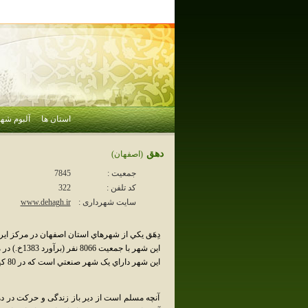
استان ها
آلبوم شهر
دهق
(اصفهان)
جمعیت :
7845
کد تلفن :
322
سایت شهرداری :
www.dehagh.ir
دِهَق يکي از شهرهاي استان اصفهان در مرکز اي
اين شهر با جمعيت 8066 نفر (برآورد 1383خ.) در مهردشت شهرستان نجف‌آباد قرار دارد.
اين شهر داراي يک شهر صنعتي است که در 80 کيلومتري شهر اصفهان واقع شده‌است.
آنچه مسلم است از دير باز زندگی و حرکت در د