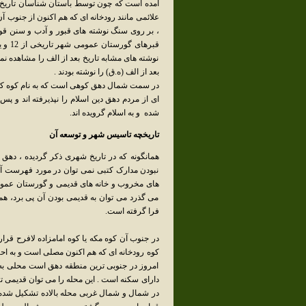
آمده است که چون توسط باستان شناسان تاريخ آن م
علائمی مانند رودخانه ای که هم اکنون از جنوب آ
، بر روی سنگ نوشته های قبور و آدب و سنن قو
بعد از الف (ه.ق) را نوشته بودند .
در سمت شمال دهق کوهی است که به نام کوه کافر
ای از مردم دهق دين اسلام را نپذيرفته اند و پس 
شده و به اسلام گرويده اند.
تاريخچه تاسيس شهر و توسعه آن
نبودن مدارک کتبی نمی توان در مورد فهرست آن
های مخروب و خانه های قديمی و گورستان عمومی
می گذرد می توان به قديمی بودن آن پی برد، هم
فرا گرفته است.
در جنوب آن کوه مکه يا کوه امامزاده لافرح قرار
کوه رودخانه ای که هم اکنون مصلی است و به احت
امروز در جنوبی ترين منطقه دهق است محلی به 
دارای سکنه است . اين محله را می توان قديمی ت
در شمال و شمال غربی محله بالاده تشکيل شده 