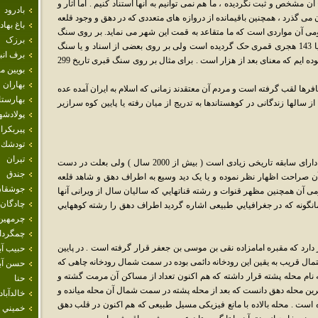
شخص و ثبت نگرديده ، ما هم نمی توانيم به آنها استناد کنيم . اما آثار و
بادرود
ن می گذرد ، همچنين باقيمانده از دروازه های متعددی که در دهق و وجود قلعه
باغ بهاد
می آن مواردی است که ما متقاعد به قمت اين شهر می نمايد. بر روی سنگ
برزک
قبرهای گورستان عمومی شهر تاريخی از 12 و يا 143 هجری قمری حک گرديده است ولی بر روی بعضی از اسناد و يا سنگ
برف انب
نوشته های مشابه تاريخ بعد از الف را مشاهده نموده ايم که معنای بعد از هزار است . برای مثال بر روی سنگ قبری تاريخ 299
بويين م
بهاران
ها لقب گرفته است و مردم آن معتقدند زمانی که اسلام به ايران آمده عده
بهارست
از سالها زندگانی در کوهستاندها به تدريج از ميان رفته يا پايين کوه سرازير
پولادشه
پيربكرا
تودشك
تيران
همانگونه که در تاريخ شهری ذکر گرديده ، دهق دارای سابقه تاريخی زيادی است ( بيش از 2000 سال ) ولی بعلت در دست
جندق
 صراحت اظهار نظر نموده و يا يک ديد وسيع به اطراف دهق و شاهد قلعه
جوشقان
 آن همچنين مظهر قنوات و رشته قناتهايي که ساليان سال از ويرانی آنها
چادگان
انگونه که در جغرافيايي طبيعی اشاره گرديد اطراف دهق را رشته کوههايي
چرمهين
چمگردا
 دارد که مقبره امامزاده نقی بن موسی بن جعفر قرار گرفته است . در پايين
حبيب آب
مال قريب به يقين اين رودخانه دائمی بوده در سمت شمال رودخانه چاهی که
حسن آبا
نام محله پشته قرار داشته که هم اکنون تعداد از مساکن آن مرمت گشته و
حنا
رين محله دهق دانست که بعد از محله پشته در سمت شمال آن محله ميانده و
خالدآباد
است . محله بالاده با مانع فيزيکی مسيل طبيعی که هم اکنون در قلب دهق
خميني 