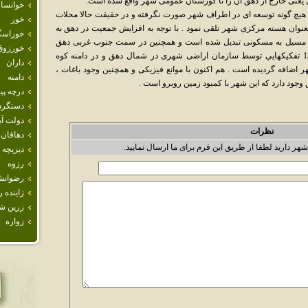
يعنی خارج از دهق آن را تا گورستان عمومی شهر واقع شده است.
خوانسار
ز آن پس همانگونه که می دانيم تا در سال 1343 هيچ گونه توسعه ای در اطراف شهر صورت نگرفته و در حقيقت حالا محلات
خور
ن بعنوان هسته مرکزی شهر تلقی نمود . با توجه به افزايش جمعيت در دهق به
خوراسگ
 مسيل به مسکونی تبديل شده است و همچنين در سمت جنوب غربی دهق
خورزوق
اتفاق مشابهی روی داده و در نهايت بعد از 1359 تفکيکهايي توسط سازمان اراضی شهری در شمال دهق و در دامنه کوه
داران
اضافه گرديده است . هم اکنون با موانع فيزيکی و همچنين وجود باغات ،
دامنه
ود دارد که اين شهر با کمبود زمين روبرو است .
درچه پيا
دستگرد
دولت آب
نظرات
دهاقان
شهر دارید لطفا از طریق این فرم برای ما ارسال نمایید.
ديزيچه
رزوه
رضوانش
زاينده ر
زرين ش
زواره