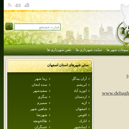
سوغات شهر ها
سایت شهرداری ها
تلفن شهرداری ها
سایر شهرهای استان
اصفهان
1
آران بيدگل
زيبا شهر
ابريشم
سده لنجان
ابوزيد آباد
سفيدشهر
www.dehagha
اردستان
سگزي
اژيه
سميرم
اصفهان
شاهين شهر
افوس
شهرضا
انارك
طالخونچه
ايمانشهر
عسگران