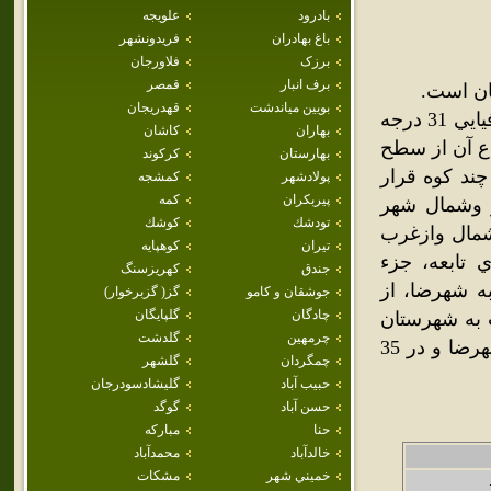
بادرود
علويجه
باغ بهادران
فريدونشهر
برزک
فلاورجان
برف انبار
قمصر
بويين مياندشت
قهدريجان
شهر دهاقان، در طول جغرافيايي 51 درجه و 39 دقيقه و عرض جغرافيايي 31 درجه
بهاران
كاشان
دو ارتفاع آن از سطح
بهارستان
كركوند
 چند کوه قرار
پولادشهر
كمشجه
پيربكران
كمه
ز وشمال شهر
تودشك
كوشك
مال وازغرب
تيران
كوهپايه
تابعه، جزء
جندق
كهريزسنگ
ه شهرضا، از
جوشقان و كامو
گز( گزبرخوار)
چادگان
گلپايگان
 به شهرستان
چرمهين
گلدشت
سميرم محدود مي‌شود. شهرستان دهاقان در 20 کيلو متري غرب شهرضا و در 35
چمگردان
گلشهر
حبيب آباد
گليشادسودرجان
حسن آباد
گوگد
حنا
مباركه
خالدآباد
محمدآباد
خميني شهر
مشكات