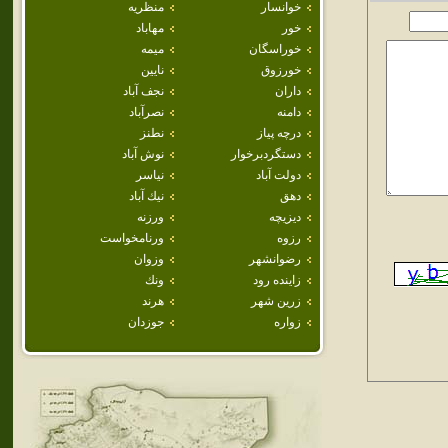
خوانسار
منظريه
خور
مهاباد
خوراسگان
ميمه
خورزوق
نايين
داران
نجف آباد
دامنه
نصرآباد
درچه پياز
نطنز
دستگردبرخوار
نوش آباد
دولت آباد
نياسر
دهق
نيك آباد
ديزيچه
ورزنه
رزوه
ورنامخواست
رضوانشهر
وزوان
زاينده رود
ونك
زرين شهر
هرند
زواره
جوزدان