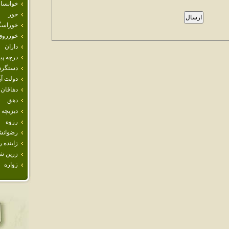
خوانسار
خور
خوراسگ
خورزوق
داران
درچه پيا
دستگرد
دولت آب
دهاقان
دهق
ديزيچه
رزوه
رضوانش
زاينده ر
زرين ش
زواره