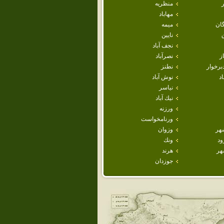
منظريه
مهاباد
ان
ميمه
نايين
نجف آباد
ز
نصرآباد
برخوار
نطنز
اد
نوش آباد
نياسر
نيك آباد
ورزنه
ورنامخواست
هر
وزوان
ود
ونك
هر
هرند
جوزدان