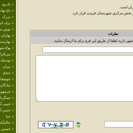
بادرود
ران است.
باغ بهاد
برزک
برف انب
بويين م
نظرات
بهاران
شهر دارید لطفا از طریق این فرم برای ما ارسال نمایید.
بهارست
پولادشه
پيربكرا
تودشك
تيران
جندق
جوشقان
چادگان
چرمهين
چمگردا
حبيب آب
حسن آبا
حنا
خالدآباد
خميني 