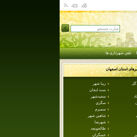
تلفن شهرداری ها
رهای استان
اصفهان
دگل
زيبا شهر
سده لنجان
اد
سفيدشهر
ن
سگزي
سميرم
شاهين شهر
شهرضا
طالخونچه
ر
عسگران