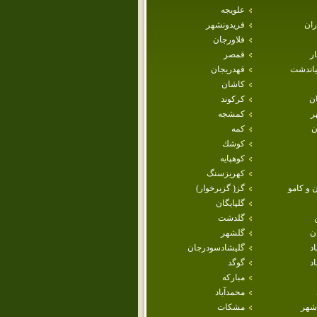
علويجه
ران
فريدونشهر
فلاورجان
ار
قمصر
ياندشت
قهدريجان
كاشان
ان
كركوند
ر
كمشجه
ن
كمه
كوشك
كوهپايه
كهريزسنگ
 و كامو
گز( گزبرخوار)
گلپايگان
گلدشت
ن
گلشهر
اد
گليشادسودرجان
د
گوگد
مباركه
محمدآباد
شهر
مشكات