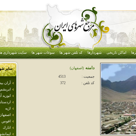
ها
اماکن تاریخی
شهردارها
کد تلفن شهر ها
سوغات شهر ها
سایت شهرداری ها
دامنه
(اصفهان)
سایر شه
جمعیت :
4513
آران بي
کد تلفن :
372
ابريشم
ابوزيد آب
اردستا
اژيه
اصفهان
افوس
انارك
ايمانشه