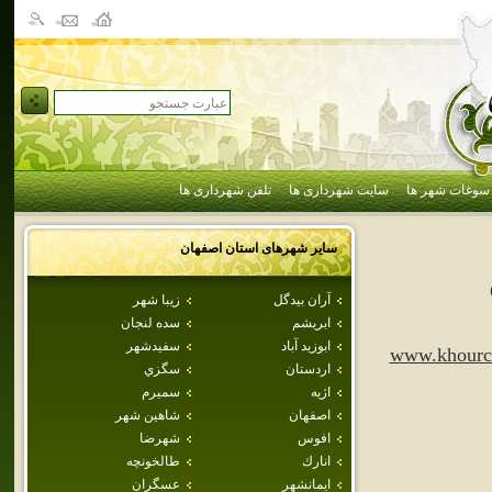
سوغات شهر ها
سایت شهرداری ها
تلفن شهرداری ها
سایر شهرهای استان
اصفهان
آران بيدگل
زيبا شهر
ابريشم
سده لنجان
ابوزيد آباد
سفيدشهر
www.khourci
اردستان
سگزي
اژيه
سميرم
اصفهان
شاهين شهر
افوس
شهرضا
انارك
طالخونچه
ايمانشهر
عسگران