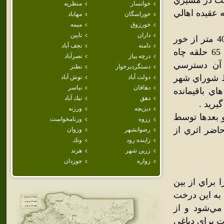
 است در مسيري
خوانسار
منظريه
شده و قدمتي 900 ساله دارد به عقيده اهالي
خوراسگان
مهاباد
خورزوق
ميمه
داران
نايين
دهزير : قنات دهزير که از پرآبترين قنات‌هاي کويري است حدود 4000 متر از خور
دامنه
نجف آباد
فاصله داشته و قدمت آنه به بيش از 1000 سال مي‌رسد و داراي 65 حلقه چاه
درچه پياز
نصرآباد
 آن دسترسي
دستگردبرخوار
نطنز
سط شوراي شهر
دولت آباد
نوش آباد
دهاقان
نياسر
ي باقيمانده
دهق
نيك آباد
يريد .
ديزيچه
ورزنه
و بعدها توسط
رزوه
ورنامخواست
اضر اثري از
رضوانشهر
وزوان
زاينده رود
ونك
زرين شهر
هرند
زواره
جوزدان
 براي از بين
 به اين درخت
مي‌شود و از
ت براي دباغي