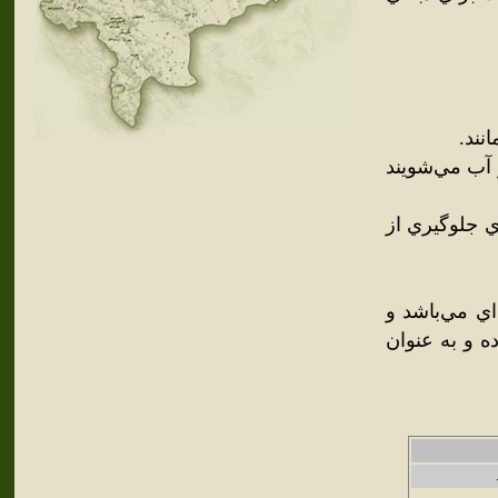
نند.
 آب مي‌شويند
 براي جلوگيري از
‌اي مي‌باشد و
کرده و به عنوان