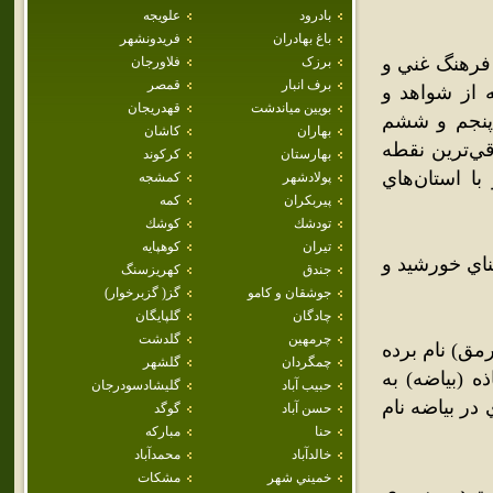
بادرود
علويجه
باغ بهادران
فريدونشهر
 فرهنگ غني و
برزک
فلاورجان
برف انبار
قمصر
 از شواهد و
بويين مياندشت
قهدريجان
 پنجم و ششم
بهاران
كاشان
ي‌ترين نقطه
بهارستان
كركوند
ح دريا 845 متر است و با استان‌هاي
پولادشهر
كمشجه
پيربكران
كمه
تودشك
كوشك
تيران
كوهپايه
ناي خورشيد و
جندق
كهريزسنگ
جوشقان و كامو
گز( گزبرخوار)
چادگان
گلپايگان
چرمهين
گلدشت
ه (جرمق) نام برده
چمگردان
گلشهر
زده و از بياذه (بياضه) به
حبيب آباد
گليشادسودرجان
 در بياضه نام
حسن آباد
گوگد
حنا
مباركه
خالدآباد
محمدآباد
خميني شهر
مشكات