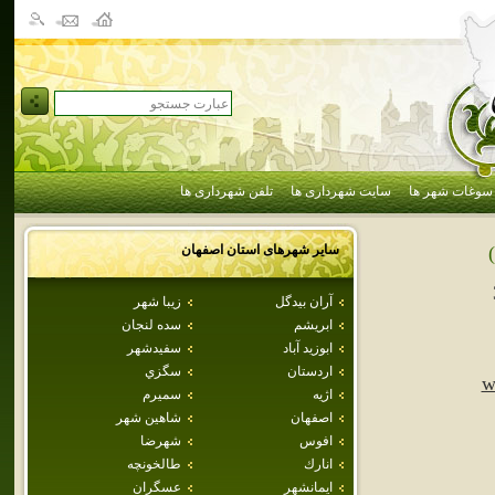
سوغات شهر ها
سایت شهرداری ها
تلفن شهرداری ها
سایر شهرهای استان
اصفهان
آران بيدگل
زيبا شهر
ابريشم
سده لنجان
ابوزيد آباد
سفيدشهر
اردستان
سگزي
w
اژيه
سميرم
اصفهان
شاهين شهر
افوس
شهرضا
انارك
طالخونچه
ايمانشهر
عسگران