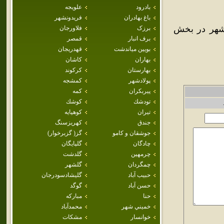
بادرود
علويجه
باغ بهادران
فريدونشهر
 شهر در بخش
برزک
فلاورجان
برف انبار
قمصر
بويين مياندشت
قهدريجان
بهاران
كاشان
بهارستان
كركوند
پولادشهر
كمشجه
پيربكران
كمه
تودشك
كوشك
تيران
كوهپايه
جندق
كهريزسنگ
جوشقان و كامو
گز( گزبرخوار)
چادگان
گلپايگان
چرمهين
گلدشت
چمگردان
گلشهر
حبيب آباد
گليشادسودرجان
حسن آباد
گوگد
حنا
مباركه
خميني شهر
محمدآباد
خوانسار
مشكات