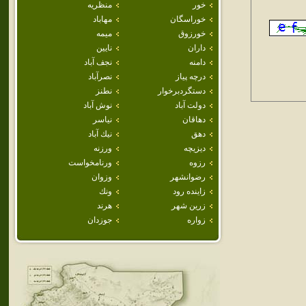
خور
منظريه
خوراسگان
مهاباد
خورزوق
ميمه
داران
نايين
دامنه
نجف آباد
درچه پياز
نصرآباد
دستگردبرخوار
نطنز
دولت آباد
نوش آباد
دهاقان
نياسر
دهق
نيك آباد
ديزيچه
ورزنه
رزوه
ورنامخواست
رضوانشهر
وزوان
زاينده رود
ونك
زرين شهر
هرند
زواره
جوزدان