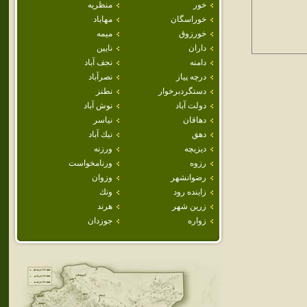
خور
منظريه
خوراسگان
مهاباد
خورزوق
ميمه
داران
نايين
دامنه
نجف آباد
درچه پياز
نصرآباد
دستگردبرخوار
نطنز
دولت آباد
نوش آباد
دهاقان
نياسر
دهق
نيك آباد
ديزيچه
ورزنه
رزوه
ورنامخواست
رضوانشهر
وزوان
زاينده رود
ونك
زرين شهر
هرند
زواره
جوزدان