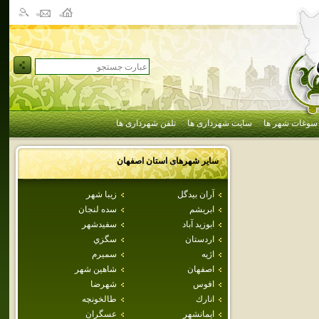
سوغات شهر ها
سایت شهرداری ها
تلفن شهرداری ها
سایر شهرهای استان
اصفهان
آران بيدگل
زيبا شهر
ابريشم
سده لنجان
ابوزيد آباد
سفيدشهر
اردستان
سگزي
اژيه
سميرم
اصفهان
شاهين شهر
افوس
شهرضا
انارك
طالخونچه
ايمانشهر
عسگران