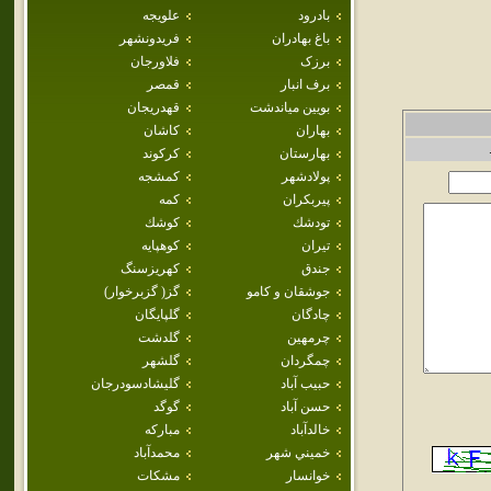
بادرود
علويجه
باغ بهادران
فريدونشهر
برزک
فلاورجان
برف انبار
قمصر
بويين مياندشت
قهدريجان
بهاران
كاشان
بهارستان
كركوند
پولادشهر
كمشجه
پيربكران
كمه
تودشك
كوشك
تيران
كوهپايه
جندق
كهريزسنگ
جوشقان و كامو
گز( گزبرخوار)
چادگان
گلپايگان
چرمهين
گلدشت
چمگردان
گلشهر
حبيب آباد
گليشادسودرجان
حسن آباد
گوگد
خالدآباد
مباركه
خميني شهر
محمدآباد
خوانسار
مشكات