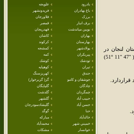
بادرود
علويجه
باغ بهادران
فريدونشهر
برزک
فلاورجان
برف انبار
قمصر
بويين مياندشت
قهدريجان
بهاران
كاشان
بهارستان
كركوند
ان لنجان در
پولادشهر
كمشجه
پيربكران
كمه
مرکز ايران است. موقعيت جغرافيايي آن در ("26 "20 °32) شمالي و ( "47 "11 °51)
تودشك
كوشك
تيران
كوهپايه
جندق
كهريزسنگ
قراردارد.
جوشقان و كامو
گز( گزبرخوار)
چادگان
گلپايگان
چمگردان
گلدشت
حبيب آباد
گلشهر
حسن آباد
گليشادسودرجان
.
حنا
گوگد
خالدآباد
مباركه
خميني شهر
محمدآباد
خوانسار
مشكات