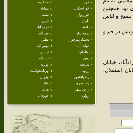
علمي به نام
خور
منظريه
 بود همچنين
خوراسگان
مهاباد
خورزوق
ميمه
 بسيج و لباس
داران
نايين
دامنه
نجف آباد
ويش در قم و
درچه پياز
نصرآباد
دستگردبرخوار
نطنز
دولت آباد
نوش آباد
دهاقان
نياسر
دهق
نيك آباد
آباد، خيابان
ديزيچه
ورزنه
بان استقلال،
رزوه
ورنامخواست
رضوانشهر
وزوان
زاينده رود
ونك
زرين شهر
هرند
زواره
جوزدان