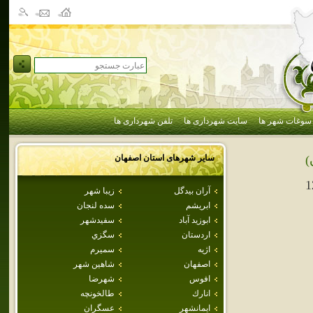
سوغات شهر ها
سایت شهرداری ها
تلفن شهرداری ها
سایر شهرهای استان
اصفهان
)
1
آران بيدگل
زيبا شهر
ابريشم
سده لنجان
ابوزيد آباد
سفيدشهر
اردستان
سگزي
اژيه
سميرم
اصفهان
شاهين شهر
افوس
شهرضا
انارك
طالخونچه
ايمانشهر
عسگران