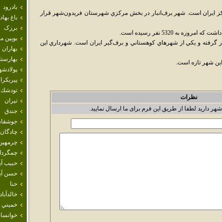
بادرود
مرکز ايران است. شهر برف‌انبار در بخش مرکزي شهرستان فريدون‌شهر قرار
باغ بهاد
برزک
بويين م
ار گرفته و يکي از شهرهاي کوهستاني و برف‌گير ايران است. شهرداري اين
بهاران
بهارست
ين شهر تازه است.
پولادشه
پيربكرا
تودشك
نظرات
تيران
شهر دارید لطفا از طریق این فرم برای ما ارسال نمایید.
جندق
جوشقان
چادگان
چرمهين
چمگردا
حبيب آب
حسن آبا
حنا
خالدآباد
خميني 
خوانسار