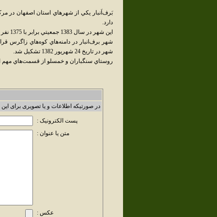
بَرف‌اَنبار يکي از شهرهاي استان اصفهان در 
دارد.
اين شهر در سال 1383 جمعيتي برابر با 1375 نفر داشت که امروزه به 5320 نفر رسيده است.
شهر برف‌انبار در دامنه‌هاي كوه‌هاي زاگرس قر
شهر در تاريخ 24 شهريور 1382 تشکيل شد.
روستاي سنگباران و خمسلو از قسمت‌هاي مهم ا
در صورتیکه اطلاعات و یا تصویری برای این 
پست الکترونیک :
متن یا عنوان :
عکس :