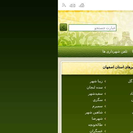
تلفن شهرداری ها
رهای استان
اصفهان
دگل
زيبا شهر
سده لنجان
اد
سفيدشهر
ن
سگزي
سميرم
شاهين شهر
شهرضا
طالخونچه
ر
عسگران