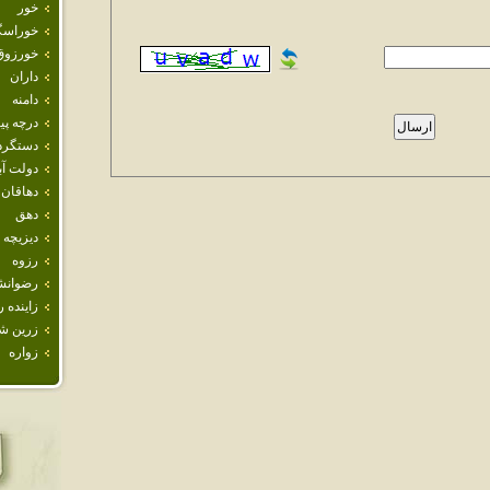
خور
خوراسگ
خورزوق
داران
دامنه
درچه پيا
دستگرد
دولت آب
دهاقان
دهق
ديزيچه
رزوه
رضوانش
زاينده ر
زرين ش
زواره