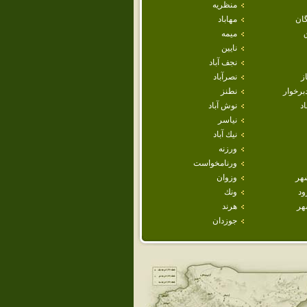
منظريه
ان
مهاباد
ميمه
نايين
نجف آباد
ز
نصرآباد
برخوار
نطنز
اد
نوش آباد
نياسر
نيك آباد
ورزنه
ورنامخواست
هر
وزوان
ود
ونك
هر
هرند
جوزدان