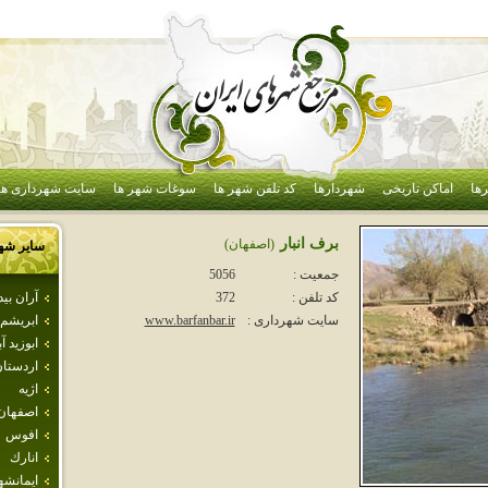
ها
اماکن تاریخی
شهردارها
کد تلفن شهر ها
سوغات شهر ها
سایت شهرداری ها
برف انبار
(اصفهان)
سایر شه
جمعیت :
5056
آران بي
کد تلفن :
372
ابريشم
سایت شهرداری :
www.barfanbar.ir
ابوزيد آب
اردستا
اژيه
اصفهان
افوس
انارك
ايمانشه