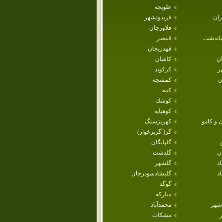
علويجه
ران
فريدونشهر
فلاورجان
ياندشت
قمصر
قهدريجان
ان
كاشان
ر
كركوند
ن
كمشجه
كمه
كوشك
كوهپايه
 و كامو
كهريزسنگ
گز( گزبرخوار)
گلپايگان
ن
گلدشت
اد
گلشهر
د
گليشادسودرجان
گوگد
مباركه
شهر
محمدآباد
مشكات