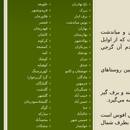
باغ بهادران
علويجه
برزک
فريدونشهر
برف انبار
فلاورجان
بويين مياندشت
قمصر
بهاران
قهدريجان
13خ.) در بخش بوئين و مياندشت
بهارستان
كاشان
که از اوايل
پولادشهر
كركوند
ردم آن گرجي
پيربكران
كمشجه
تودشك
كمه
تيران
كوشك
جندق
كوهپايه
 بين روستاهاي
جوشقان و كامو
كهريزسنگ
چادگان
گز( گزبرخوار)
چرمهين
گلپايگان
چمگردان
گلدشت
ند و برف گير
حبيب آباد
گلشهر
 مي‌گيرد.
حسن آباد
گليشادسودرجان
حنا
گوگد
خالدآباد
مباركه
عي افوس است
خميني شهر
محمدآباد
ا بطرف شمال
خوانسار
مشكات