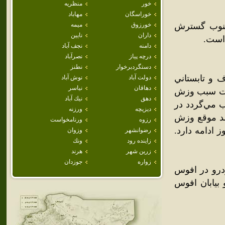
خور
منظريه
خوراسگان
مهاباد
جنوب گسترش
خورزوق
ميمه
داران
نايين
‌است.
دامنه
نجف آباد
درچه پياز
نصرآباد
دستگردبرخوار
نطنز
و تابستاني
دولت آباد
نوش آباد
دهاقان
نياسر
ارت سبب وزش
دهق
نيك آباد
رب مي‌گردد در
ديزيچه
ورزنه
اشد موقع وزش
رزوه
ورنامخواست
اسفند ماه تا اوايل فروردين ماه است که بيش از 20 روز ادامه دارد.
رضوانشهر
وزوان
زاينده رود
ونك
زرين شهر
هرند
زواره
جوزدان
درو در افوس
بيابان افوس