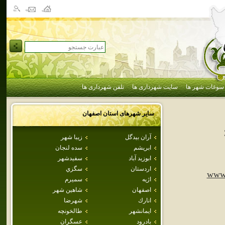
سوغات شهر ها
سایت شهرداری ها
تلفن شهرداری ها
سایر شهرهای استان
اصفهان
آران بيدگل
زيبا شهر
ابريشم
سده لنجان
ابوزيد آباد
سفيدشهر
اردستان
سگزي
www.
اژيه
سميرم
اصفهان
شاهين شهر
انارك
شهرضا
ايمانشهر
طالخونچه
بادرود
عسگران