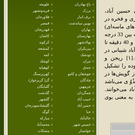
باغ بهادران
علويجه
های اطراف آن حسین آباد،
برزک
فريدونشهر
برف انبار
فلاورجان
اری و فخره در
بويين مياندشت
قمصر
ای ماسه‌ای‌)
بهاران
قهدريجان
در منطقه‌ای جلگه‌ای کم ارتفاع شهرستان کاشان واقع شده است که بین 33 درجه
بهارستان
كاشان
و 50 دقیقه تا 33 درجه و 55 دقیقه عرض شمالی و همچنین 51 درجه و 40 دقیقه تا
پولادشهر
كركوند
پيربكران
كمشجه
آباد شیبانی در
تودشك
كمه
جنوبی‌ترین و شرقی‌ترین قسمت این محدوده واقع شده است.[۱] ریجن و
تيران
كوشك
وده را تشکیل
جندق
كوهپايه
ز گویش‌ها در
جوشقان و كامو
كهريزسنگ
چادگان
گز( گزبرخوار)
وُ ی می‌باشد
چرمهين
گلپايگان
د می‌خوانند.
چمگردان
گلدشت
 به معنی بوی
حبيب آباد
گلشهر
حسن آباد
گليشادسودرجان
حنا
گوگد
خالدآباد
مباركه
خميني شهر
محمدآباد
خوانسار
مشكات