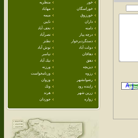
خور
منظريه
خوراسگان
مهاباد
خورزوق
ميمه
داران
نايين
دامنه
نجف آباد
درچه پياز
نصرآباد
دستگردبرخوار
نطنز
دولت آباد
نوش آباد
دهاقان
نياسر
دهق
نيك آباد
ديزيچه
ورزنه
رزوه
ورنامخواست
رضوانشهر
وزوان
زاينده رود
ونك
زرين شهر
هرند
زواره
جوزدان