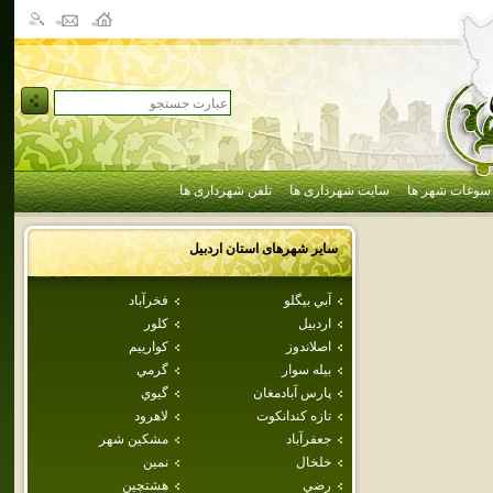
سوغات شهر ها
سایت شهرداری ها
تلفن شهرداری ها
سایر شهرهای استان
اردبيل
آبي بيگلو
فخرآباد
اردبيل
كلور
اصلاندوز
كوارييم
بيله سوار
گرمي
پارس آبادمغان
گيوي
تازه كندانكوت
لاهرود
جعفرآباد
مشكين شهر
خلخال
نمين
رضي
هشتچين