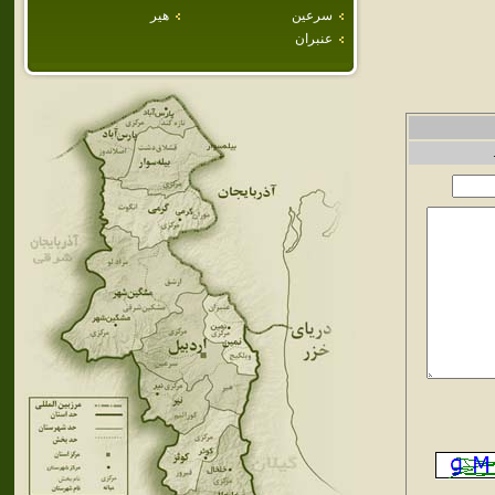
سرعين
هير
عنبران