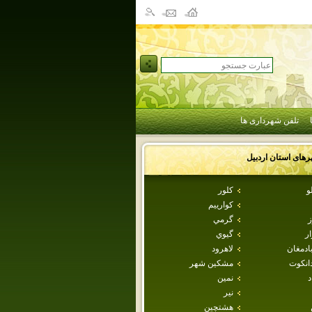
تلفن شهرداری ها
رهای استان
اردبيل
و
كلور
كوارييم
ز
گرمي
ار
گيوي
ادمغان
لاهرود
دانكوت
مشكين شهر
د
نمين
نير
هشتچين