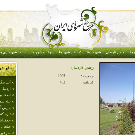
ها
اماکن تاریخی
شهردارها
کد تلفن شهر ها
سوغات شهر ها
سایت شهرداری ها
رضي
(اردبيل)
سایر شه
جمعیت :
1895
آبي بيگل
کد تلفن :
452
اردبيل
اصلاندو
بيله سو
پارس آب
تازه كن
جعفرآبا
خلخال
سرعين