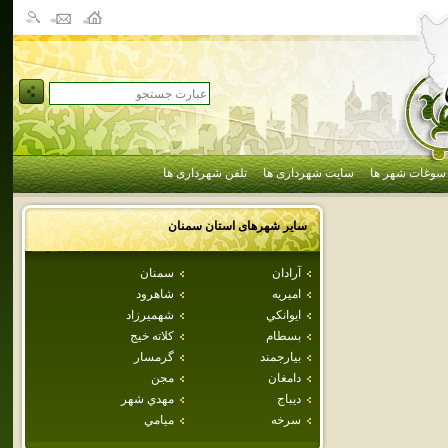
سوغات شهر ها
سایت شهرداری ها
تلفن شهرداری ها
سایر شهرهای استان
سمنان
آرادان
سمنان
اميريه
شاهرود
ايوانكي
شهميرزاد
بسطام
كلاته خيج
بيارجمند
گرمسار
دامغان
مجن
ديباج
مهدي شهر
سرخه
ميامي