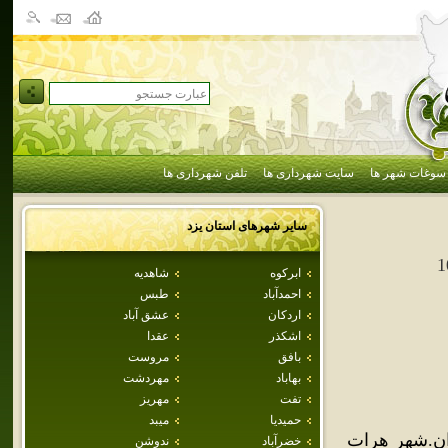
سوغات شهر ها
سایت شهرداری ها
تلفن شهرداری ها
سایر شهرهای استان
يزد
1
ابركوه
شاهديه
احمدآباد
طبس
اردكان
عشق آباد
اشكذر
عقدا
بافق
مروست
بهاباد
مهردشت
تفت
مهريز
حميديا
ميبد
ن.شهر هرات
خضرآباد
ندوشن