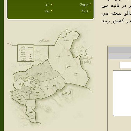
ديهوك
نير
 رودخانه دائمي استان يزد مي باشد كه دبي آب آن 360ليتر در ثانيه مي
زارچ
يزد
الو پسته مي
در كشور رتبه