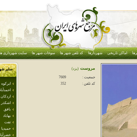
ها
اماکن تاریخی
شهردارها
کد تلفن شهر ها
سوغات شهر ها
سایت شهرداری ها
مروست
(يزد)
سایر شه
جمعیت :
7609
ابركوه
کد تلفن :
352
احمدآباد
اردكان
اشكذر
بافق
بهاباد
تفت
حميديا
خضرآباد