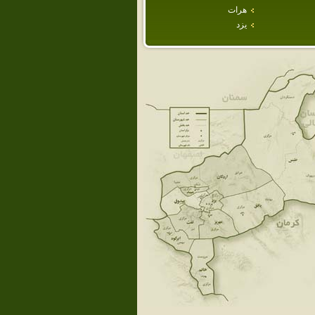
هرات
يزد