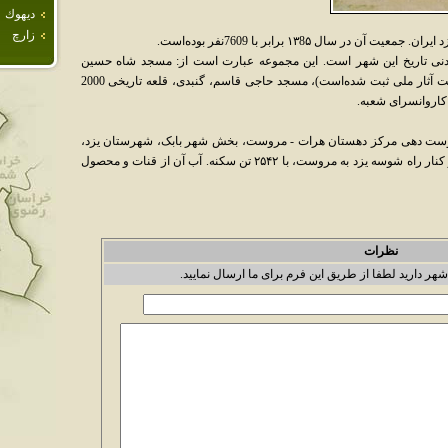
ديهوك
زارچ
ال ۱۳8۵ برابر با 7609نفر بوده‌است.
دنی تاریخ این شهر است. این مجموعه عبارت است از: مسجد شاه حسین
مروست، متعلق به دوران قاجاریه (که در فهرست آثار ملی ثبت شده‌است)، مسجد حاجی قاسم، گنبدی، قلعه تاریخی 2000
کاروانسرای شعبه.
 ایران ج ۱۰ آمده‌است: مروست دهی مرکز دهستان هرات - مروست، بخش شهر بابک، شهرستان یزد،
واقع در ۹۶ هزار گزی شمال باختری شهر بابک و کنار راه شوسه یزد به مروست، با ۲۵۴۲ تن سکنه. آب آن از قنات و محصول
نظرات
شهر دارید لطفا از طریق این فرم برای ما ارسال نمایید.