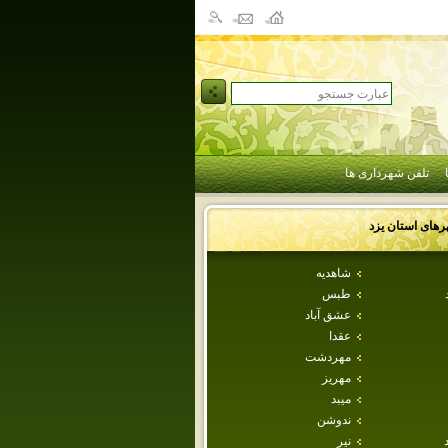
تلفن شهرداری ها
رهای استان
يزد
شاهديه
طبس
عشق آباد
عقدا
مهردشت
مهريز
ميبد
ندوشن
نير